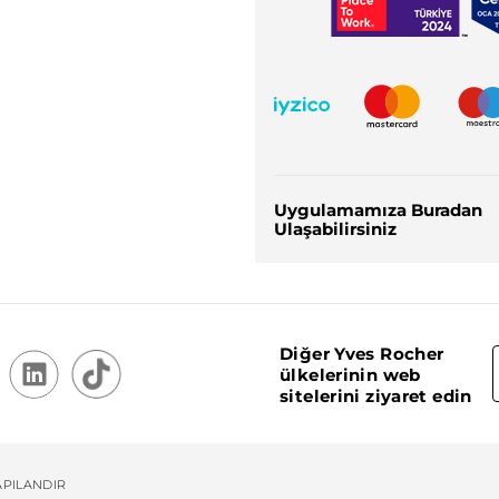
Uygulamamıza Buradan
Ulaşabilirsiniz
Diğer Yves Rocher
ülkelerinin web
sitelerini ziyaret edin
APILANDIR