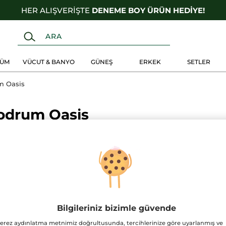
1500TL VE ÜZERİ ALIŞVERİŞLERDE
ÜCRETSİZ KARGO!
FÜM
VÜCUT & BANYO
GÜNEŞ
ERKEK
SETLER
m Oasis
odrum Oasis
MAĞAZAMIZDA GEÇERLİ OL
Bilgileriniz bizimle güvende
erez aydınlatma metnimiz doğrultusunda, tercihlerinize göre uyarlanmış ve