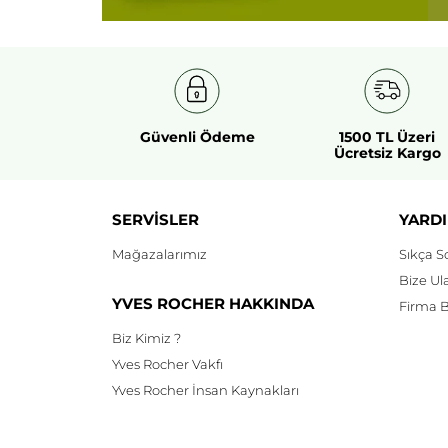
Güvenli Ödeme
1500 TL Üzeri
Ücretsiz Kargo
SERVİSLER
YARDI
Mağazalarımız
Sıkça S
Bize Ul
YVES ROCHER HAKKINDA
Firma Bi
Biz Kimiz ?
Yves Rocher Vakfı
Yves Rocher İnsan Kaynakları