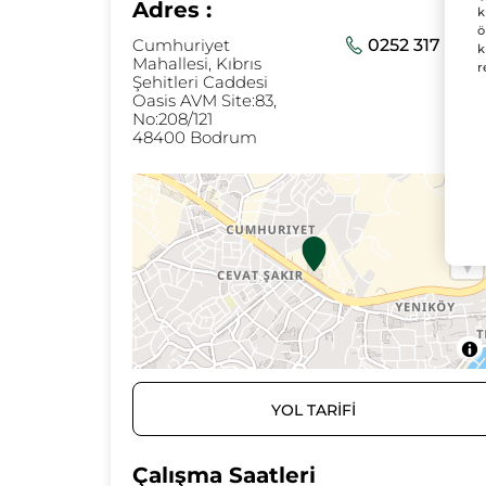
Adres :
k
ö
Cumhuriyet
0252 317 06 2
k
Mahallesi, Kıbrıs
r
Şehitleri Caddesi
Oasis AVM Site:83,
No:208/121
48400 Bodrum
YOL TARİFİ
Çalışma Saatleri