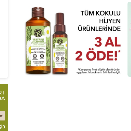
RT
DA
n!
çin