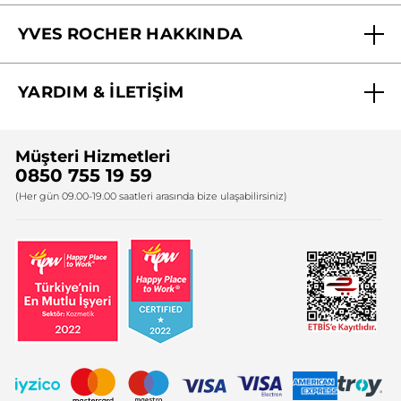
Mağazalarımız
YVES ROCHER HAKKINDA
Biz Kimiz ?
YARDIM & İLETİŞİM
Yves Rocher Vakfı
Sıkça Sorulan Sorular
Yves Rocher İnsan Kaynakları
Müşteri Hizmetleri
Bize Ulaşın
0850 755 19 59
Firma Bilgileri
(Her gün 09.00-19.00 saatleri arasında bize ulaşabilirsiniz)