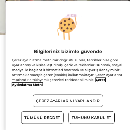
Adres :
Altunizade Mahallesi,
Bilgileriniz bizimle güvende
Mahir İz Caddesi, No:3,
2.Kat, Mağaza No:98-B
Çerez aydınlatma metnimiz doğrultusunda, tercihlerinize göre
34662 Üsküdar
HARİTADA GÖSTER
uyarlanmış ve kişiselleştirilmiş içerik ve reklamları sunmak, sosyal
medya ile bağlantılı hizmetleri önermek ve alışveriş deneyiminizi
artırmak amacıyla çerez (cookie) kullanmaktayız. Çerez Ayarlarını
YOL TARİFİ
Yapılandır’a tıklayarak çerezleri reddedebilirsiniz.
Çerez
Aydınlatma Metni
0216 651 15 51
ÇEREZ AYARLARINI YAPILANDIR
Çalışma Saatleri
TÜMÜNÜ REDDET
TÜMÜNÜ KABUL ET