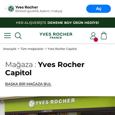
Yves Rocher
Aç
Bitkisel güzellik, bakım, makyaj
HER ALIŞVERİŞTE
DENEME BOY ÜRÜN HEDİYE!
Anasayfa
Tüm mağazalar
Yves Rocher Capitol
Mağaza :
Yves Rocher
Capitol
BAŞKA BİR MAĞAZA BUL