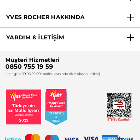
Mağazalarımız
YVES ROCHER HAKKINDA
Biz Kimiz ?
YARDIM & İLETİŞİM
Yves Rocher Vakfı
Sıkça Sorulan Sorular
Yves Rocher İnsan Kaynakları
Müşteri Hizmetleri
Bize Ulaşın
0850 755 19 59
Firma Bilgileri
(Her gün 09.00-19.00 saatleri arasında bize ulaşabilirsiniz)