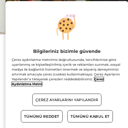
Adres :
Şenlikköy Mahallesi,
Bilgileriniz bizimle güvende
Harman Sokak, No:48,
Flyinn AVM, Mağaza
Çerez aydınlatma metnimiz doğrultusunda, tercihlerinize göre
No:Z43 Florya
uyarlanmış ve kişiselleştirilmiş içerik ve reklamları sunmak, sosyal
34145 Bakırköy
HARİTADA GÖSTER
medya ile bağlantılı hizmetleri önermek ve alışveriş deneyiminizi
artırmak amacıyla çerez (cookie) kullanmaktayız. Çerez Ayarlarını
Yapılandır’a tıklayarak çerezleri reddedebilirsiniz.
Çerez
YOL TARİFİ
Aydınlatma Metni
ÇEREZ AYARLARINI YAPILANDIR
0212 574 10 64
TÜMÜNÜ REDDET
TÜMÜNÜ KABUL ET
Çalışma Saatleri