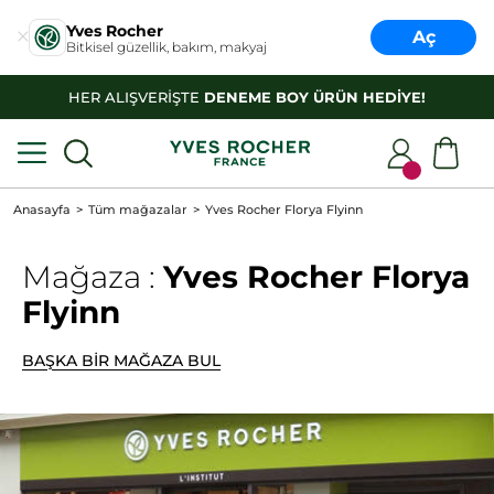
Yves Rocher
Aç
Bitkisel güzellik, bakım, makyaj
HER ALIŞVERİŞTE
DENEME BOY ÜRÜN HEDİYE!
Anasayfa
Tüm mağazalar
Yves Rocher Florya Flyinn
Mağaza :
Yves Rocher Florya
Flyinn
BAŞKA BİR MAĞAZA BUL