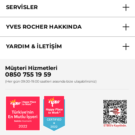
SERVİSLER
Mağazalarımız
YVES ROCHER HAKKINDA
Biz Kimiz ?
YARDIM & İLETİŞİM
Yves Rocher Vakfı
Sıkça Sorulan Sorular
Yves Rocher İnsan Kaynakları
Müşteri Hizmetleri
Bize Ulaşın
0850 755 19 59
Firma Bilgileri
(Her gün 09.00-19.00 saatleri arasında bize ulaşabilirsiniz)