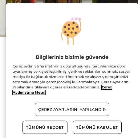
Adres :
Bahçelerarası Mahallesi,
Bilgileriniz bizimle güvende
Mithatpaşa Caddesi,
No:28, Agora Alışveriş
Çerez aydınlatma metnimiz doğrultusunda, tercihlerinize göre
Merkezi
uyarlanmış ve kişiselleştirilmiş içerik ve reklamları sunmak, sosyal
Zemin Kat, Mağaza
medya ile bağlantılı hizmetleri önermek ve alışveriş deneyiminizi
No:Z13
artırmak amacıyla çerez (cookie) kullanmaktayız. Çerez Ayarlarını
35340 Balçova
HARİTADA GÖSTER
Yapılandır’a tıklayarak çerezleri reddedebilirsiniz.
Çerez
Aydınlatma Metni
YOL TARİFİ
ÇEREZ AYARLARINI YAPILANDIR
0232 278 70 78
TÜMÜNÜ REDDET
TÜMÜNÜ KABUL ET