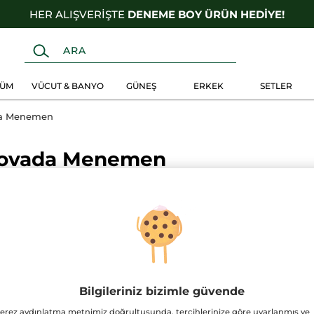
HER ALIŞVERİŞTE
DENEME BOY ÜRÜN HEDİYE!
FÜM
VÜCUT & BANYO
GÜNEŞ
ERKEK
SETLER
da Menemen
Novada Menemen
MAĞAZAMIZDA GEÇERLİ OL
Bilgileriniz bizimle güvende
erez aydınlatma metnimiz doğrultusunda, tercihlerinize göre uyarlanmış ve