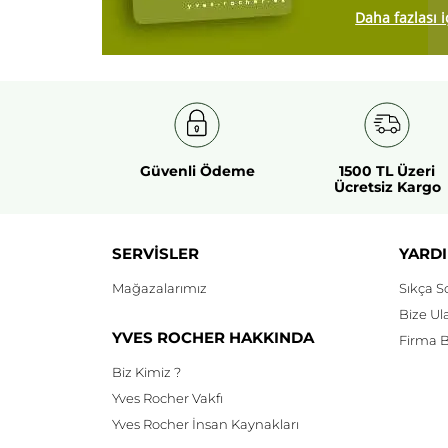
Daha fazlası i
Güvenli Ödeme
1500 TL Üzeri
Ücretsiz Kargo
SERVİSLER
YARDI
Mağazalarımız
Sıkça S
Bize Ul
YVES ROCHER HAKKINDA
Firma Bi
Biz Kimiz ?
Yves Rocher Vakfı
Yves Rocher İnsan Kaynakları