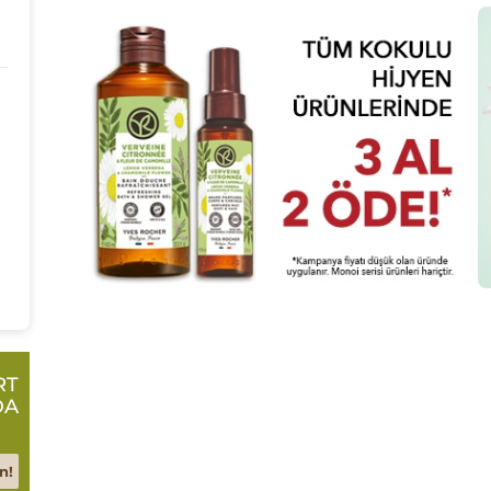
RT
DA
n!