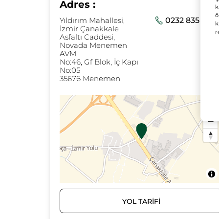
Adres :
k
ö
Yıldırım Mahallesi,
0232 835 50 5
k
İzmir Çanakkale
r
Asfaltı Caddesi,
Novada Menemen
AVM
No:46, Gf Blok, İç Kapı
No:05
35676 Menemen
YOL TARİFİ