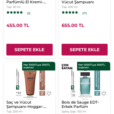
Parfümlü El Kremi-
Vücut Şampuanı
Comme Une Evidence-
Tüp
30 ml
Tüp
200 ml
Kadın Parfüm- Vegan
(5)
(17)
455.00 TL
655.00 TL
SEPETE EKLE
SEPETE EKLE
Her 1000TLye 300TL
ÇOK
ÇOK
Her 1000TLye 300TL
indirim!
indirim!
SATAN
SATAN
Saç ve Vücut
Bois de Sauge EDT-
Şampuanı-Hoggar-
Erkek Parfüm
Erkek
Tüp
200 ml
Sprey Şişe
100 ml