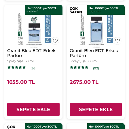
Her 1000TLye 300TL
ÇOK
ÇOK
Her 1000TLye 300TL
indirim!
indirim!
SATAN
SATAN
Granit Bleu EDT-Erkek
Granit Bleu EDT-Erkek
Parfüm
Parfüm
Sprey Şişe
50 ml
Sprey Şişe
100 ml
(36)
(92)
1655.00 TL
2675.00 TL
SEPETE EKLE
SEPETE EKLE
ÇOK
ÇOK
Her 1000TLye 300TL
Her 1000TLye 300TL