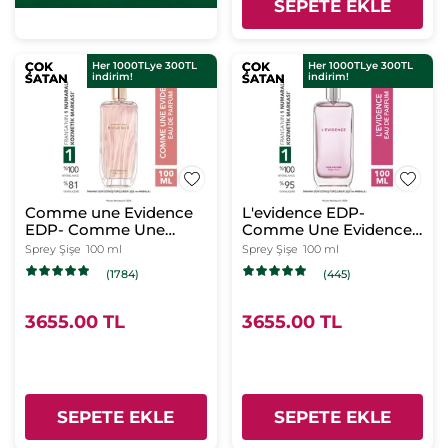
SEPETE EKLE
ÇOK
ÇOK
Her 1000TLye 300TL
ÇOK
ÇOK
Her 1000TLye 300TL
indirim!
indirim!
SATAN
SATAN
SATAN
SATAN
Comme une Evidence
L'evidence EDP-
EDP- Comme Une
Comme Une Evidence-
Evidence- Kadın
Kadın Parfüm-Vegan
Sprey Şişe
100 ml
Sprey Şişe
100 ml
Parfüm
(1784)
(445)
3655.00 TL
3655.00 TL
SEPETE EKLE
SEPETE EKLE