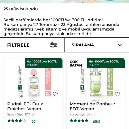
25
ürün bulundu
Seçili parfümlerde her 1000TL'ye 300 TL indirim!
Bu kampanya 27 Temmuz - 23 Ağustos tarihleri arasında
mağazalarımız, web sitemiz ve mobil uygulamamızda
geçerlidir. Bu kampanya stoklarla sınırlıdır.
FILTRELE
SIRALAMA
Her 1000TLye 300TL
ÇOK
ÇOK
Her 1000TLye 300TL
indirim!
indirim!
SATAN
SATAN
Pudralı EF- Eaux
Moment de Bonheur
Fraiches-Vegan
EDT-Vegan
Sprey Şişe
100 ml
Sprey şişe
50 ml
(20)
(510)