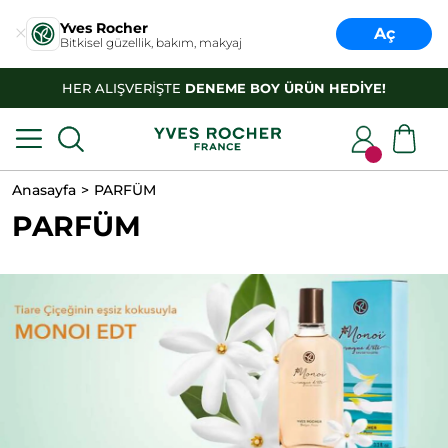
Yves Rocher
Aç
Bitkisel güzellik, bakım, makyaj
HER ALIŞVERİŞTE
DENEME BOY ÜRÜN HEDİYE!
Anasayfa
PARFÜM
PARFÜM