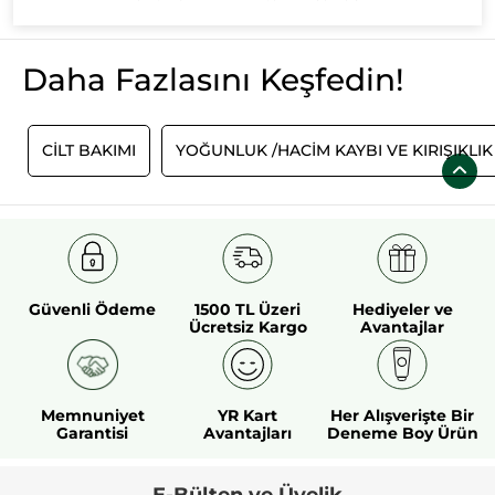
Daha Fazlasını Keşfedin!
O
CİLT BAKIMI
YOĞUNLUK /HACIM KAYBI VE KIRIŞIKLIK
Güvenli Ödeme
1500 TL Üzeri
Hediyeler ve
Ücretsiz Kargo
Avantajlar
Memnuniyet
YR Kart
Her Alışverişte Bir
Garantisi
Avantajları
Deneme Boy Ürün
E-Bülten ve Üyelik