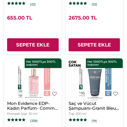
(22)
(52)
655.00 TL
2675.00 TL
SEPETE EKLE
SEPETE EKLE
Her 1000TLye 300TL
ÇOK
ÇOK
Her 1000TLye 300TL
indirim!
indirim!
SATAN
SATAN
Mon Evidence EDP-
Saç ve Vücut
Kadın Parfüm- Comme
Şampuanı-Granit Bleu-
Une Evidence
Erkek
Pompalı Şişe
50 ml
Tüp
200 ml
(339)
(19)