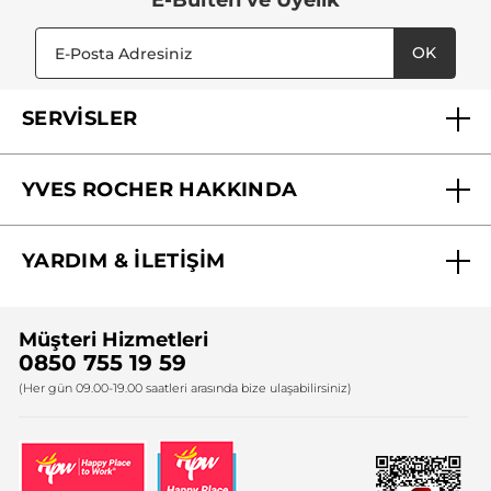
OK
SERVİSLER
Mağazalarımız
YVES ROCHER HAKKINDA
Biz Kimiz ?
YARDIM & İLETİŞİM
Yves Rocher Vakfı
Sıkça Sorulan Sorular
Yves Rocher İnsan Kaynakları
Müşteri Hizmetleri
Bize Ulaşın
0850 755 19 59
Firma Bilgileri
(Her gün 09.00-19.00 saatleri arasında bize ulaşabilirsiniz)