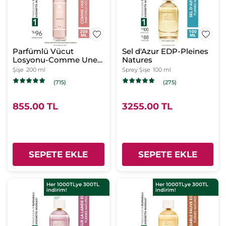
Parfümlü Vücut
Sel d'Azur EDP-Pleines
Losyonu-Comme Une
Natures
Evidence-Kadın
Şişe
200 ml
Sprey Şişe
100 ml
Parfüm-Vegan
(715)
(275)
855.00 TL
3255.00 TL
SEPETE EKLE
SEPETE EKLE
Her 1000TLye 300TL
Her 1000TLye 300TL
indirim!
indirim!