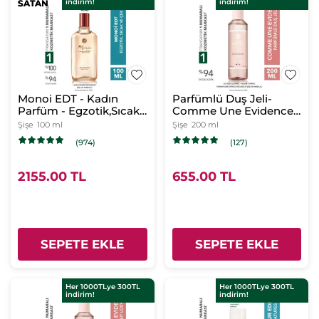
indirim!
indirim!
SATAN
SATAN
Monoi EDT - Kadın
Parfümlü Duş Jeli-
Parfüm - Egzotik,Sıcak
Comme Une Evidence-
ve Çekici - Monoi de
Kadın Parfüm- Vegan
Şişe
100 ml
Şişe
200 ml
Tahiti-Vegan
(974)
(127)
2155.00 TL
655.00 TL
SEPETE EKLE
SEPETE EKLE
Her 1000TLye 300TL
Her 1000TLye 300TL
indirim!
indirim!