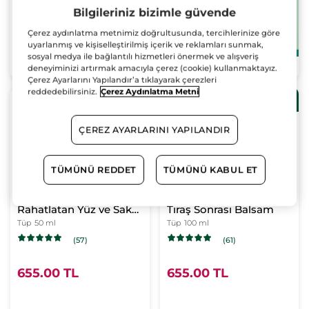
Bilgileriniz bizimle güvende
Çerez aydınlatma metnimiz doğrultusunda, tercihlerinize göre
uyarlanmış ve kişiselleştirilmiş içerik ve reklamları sunmak,
SEPETE EKLE
sosyal medya ile bağlantılı hizmetleri önermek ve alışveriş
deneyiminizi artırmak amacıyla çerez (cookie) kullanmaktayız.
Çerez Ayarlarını Yapılandır’a tıklayarak çerezleri
reddedebilirsiniz.
Çerez Aydınlatma Metni
ÇOK
ÇOK
Her 1000TLye 300TL
ÇOK
ÇOK
Her 1000TLye 300TL
indirim!
indirim!
SATAN
SATAN
SATAN
SATAN
ÇEREZ AYARLARINI YAPILANDIR
TÜMÜNÜ REDDET
TÜMÜNÜ KABUL ET
Nemlendiren ve
Ferahlatıcı ve Yatıştırıcı
Rahatlatan Yüz ve Sakal
Tıraş Sonrası Balsam
Bakım Kremi
Tüp
50 ml
Tüp
100 ml
(57)
(61)
655.00 TL
655.00 TL