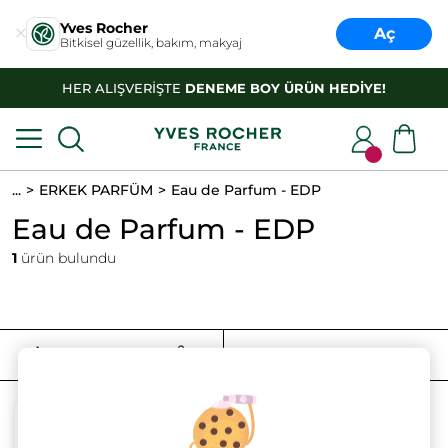
Yves Rocher
Aç
Bitkisel güzellik, bakım, makyaj
HER ALIŞVERİŞTE
DENEME BOY ÜRÜN HEDİYE!
...
ERKEK PARFÜM
Eau de Parfum - EDP
Eau de Parfum - EDP
1
ürün bulundu
FILTRELE
SIRALAMA