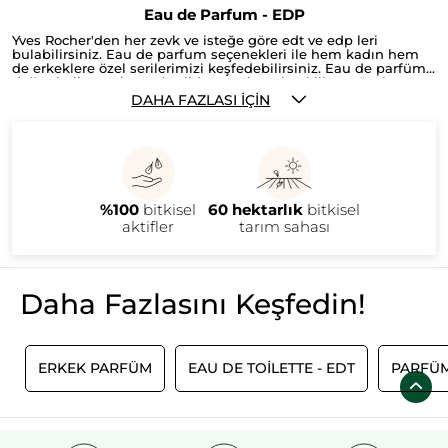
Eau de Parfum - EDP
Yves Rocher'den her zevk ve isteğe göre edt ve edp leri
bulabilirsiniz. Eau de parfum seçenekleri ile hem kadın hem
de erkeklere özel serilerimizi keşfedebilirsiniz. Eau de parfüm
doğru kullanmak, temiz cilde uygulamak etkili ve güzel sonuç
almak açısından önemlidir. Özellikle boyun, ense, kulak arkası,
DAHA FAZLASI İÇIN
saçlar, bilek içleri ve diz arkası kokunun kalıcılığını sağlayan
bölgelerdir. Kıyafetlerimiz üzerine sıkmak istiyorsak; belirli bir
mesafeden uygulamalıyız ve aynı kıyafeti tekrar giydiğimizde,
farklı bir parfüm kullanırsak hoş olmayan kokuların ortaya
çıkabileceğini hatırlamalıyız. O yüzden ister cildimize ister
kıyafetimize olsun, parfüm kesinlikle temiz bir bölgeye
uygulanmalıdır. Fransa’nın 1 numaralı bitkisel kozmetik
%100
bitkisel
60 hektarlık
bitkisel
markası Yves Rocher’nin Bitkisel Kozmetik Laboratuvarlarında,
seçkin uzmanlar tarafından üretilen en iyi bayan ve erkek edt
aktifler
tarım sahası
ve edp beğeninize sunulmuştur.
Daha Fazlasını Keşfedin!
I
ERKEK PARFÜM
EAU DE TOILETTE - EDT
PARFÜM