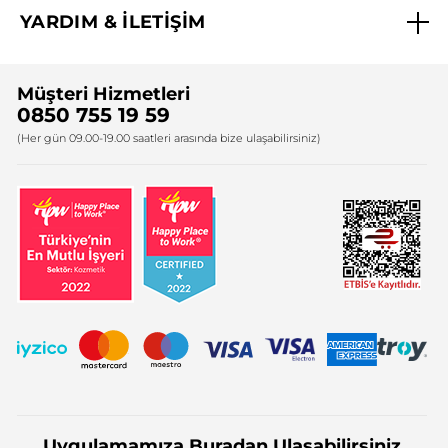
YARDIM & İLETİŞİM
Yves Rocher Vakfı
Sıkça Sorulan Sorular
Yves Rocher İnsan Kaynakları
Müşteri Hizmetleri
Bize Ulaşın
0850 755 19 59
Firma Bilgileri
(Her gün 09.00-19.00 saatleri arasında bize ulaşabilirsiniz)
Uygulamamıza Buradan Ulaşabilirsiniz