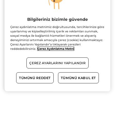
Bilgileriniz bizimle güvende
Çerez aydınlatma metnimiz doğrultusunda, tercihlerinize göre
Hoggar EDT-Erkek
uyarlanmış ve kişiselleştirilmiş içerik ve reklamları sunmak,
Parfüm
sosyal medya ile bağlantılı hizmetleri önermek ve alışveriş
Sprey Şişe
100 ml
deneyiminizi artırmak amacıyla çerez (cookie) kullanmaktayız.
Çerez Ayarlarını Yapılandır’a tıklayarak çerezleri
(150)
reddedebilirsiniz.
Çerez Aydınlatma Metni
2675.00 TL
ÇEREZ AYARLARINI YAPILANDIR
TÜMÜNÜ REDDET
TÜMÜNÜ KABUL ET
SEPETE EKLE