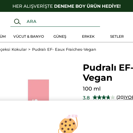
HER ALIŞVERİŞTE
DENEME BOY ÜRÜN HEDİYE!
FÜM
VÜCUT & BANYO
GÜNEŞ
ERKEK
SETLER
içeksi Kokular
Pudralı EF- Eaux Fraiches-Vegan
Pudralı EF
Vegan
100 ml
(20)
YO
3.8
★★★★★
★★★★★
3.8/5
yıldız.
HER 1000TLYE 30
Bu
ürün
1595.00 TL
için
yorumları
okuyun:
Pudralı