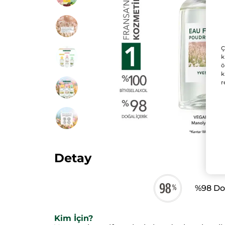
Ç
k
ö
k
r
Detay
%98 Doğ
Kim İçin?