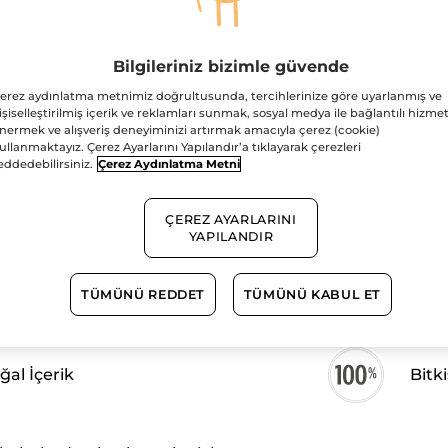
Adet
EF-
Eaux
Fraiches-
Vegan
Bilgileriniz bizimle güvende
erez aydınlatma metnimiz doğrultusunda, tercihlerinize göre uyarlanmış ve
Ücretsiz Kargo
işiselleştirilmiş içerik ve reklamları sunmak, sosyal medya ile bağlantılı hizmet
nermek ve alışveriş deneyiminizi artırmak amacıyla çerez (cookie)
Güvenli Ödem
ullanmaktayız. Çerez Ayarlarını Yapılandır’a tıklayarak çerezleri
eddedebilirsiniz.
Çerez Aydınlatma Metni
Satış Sözleşmesi
GÖRÜNTÜLEYIN
ÇEREZ AYARLARINI
YAPILANDIR
TÜMÜNÜ REDDET
TÜMÜNÜ KABUL ET
al İçerik
Bitki