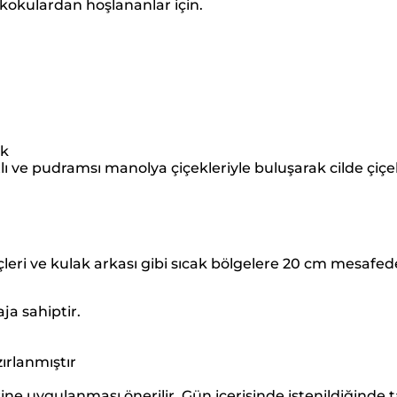
 kokulardan hoşlananlar için.
ik
ı ve pudramsı manolya çiçekleriyle buluşarak cilde çiçek
içleri ve kulak arkası gibi sıcak bölgelere 20 cm mesafede
a sahiptir.
ırlanmıştır
ine uygulanması önerilir. Gün içerisinde istenildiğinde t