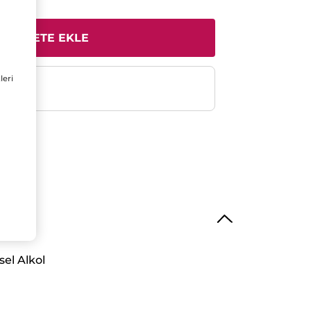
SEPETE EKLE
leri
e
sel Alkol