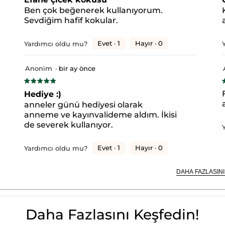
yıldız.
y
Ben çok beğenerek kullanıyorum.
#HerşeyiAçıklıyoruz
Sevdiğim hafif kokular.
yıldızlı 8 yorum.
yıldızlı yorumları filtrelemek için seçin.
Evet ·
1
Hayır ·
0
Yardımcı oldu mu?
yıldızlı 5 yorum.
yıldızlı yorumları filtrelemek için seçin.
 yıldızlı 4 yorum.
 yıldızlı yorumları filtrelemek için seçin.
Anonim
·
bir ay önce
★★★★★
★★★★★
yıldızlı 1 yorum.
yıldızlı yorumları filtrelemek için seçin.
5/5
5
Hediye :)
yıldızlı 2 yorum.
yıldızlı yorumları filtrelemek için seçin.
yıldız.
y
.
anneler günü hediyesi olarak
anneme ve kayınvalideme aldım. İkisi
de severek kullanıyor.
Evet ·
1
Hayır ·
0
Yardımcı oldu mu?
DAHA FAZLASINI
Daha Fazlasını Keşfedin!