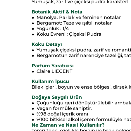
Yumuşak, zarif ve çiçeksi pudra karakterli
Botanik Aktif & Nota
Manolya: Parlak ve feminen notalar
●
Bergamot: Taze ve ışıltılı notalar
●
Yoğunluk : 1/4
●
Koku Evreni : Çiçeksi Pudra
●
Koku Detayı
Yumuşak çiçeksi pudra, zarif ve romant
●
Bergamotun zarif narenciye tazeliği, tatl
●
Parfüm Yaratıcısı
Claire LIEGENT
●
Kullanım İpucu
Bilek içleri, boyun ve ense bölgesi, dirsek 
Doğaya Saygılı Ürün
Çoğunluğu geri dönüştürülebilir ambalaj
●
Vegan formüle sahiptir.
●
%98 doğal içerik oranı
●
%100 bitkisel alkol içeren formülüyle haz
●
Ne Zaman ve Nasıl Kullanılır?
Temiz tene, özellikle boyun ve bilek bölges