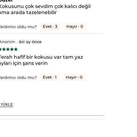
ıldız.
Kokusunu çok sevdim çok kalıcı değil
ama arada tazelenebilir
Evet ·
3
Hayır ·
0
Yardımcı oldu mu?
Anonim
·
bir ay önce
★★★★★
★★★★★
/5
Ferah hafif bir kokusu var tam yaz
ıldız.
ayları için şans verin
Evet ·
1
Hayır ·
0
Yardımcı oldu mu?
 YÜKLE