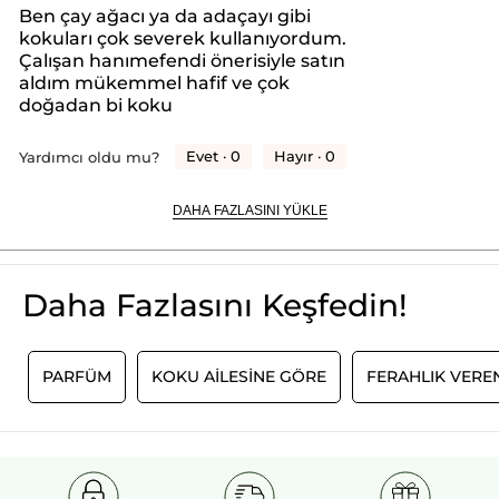
yeniden
Ne Zaman ve Nasıl Kullanılır?
ROSE FLOWER OIL/EXTRACT
TERPINEOL
TERPINOLENE
Ben çay ağacı ya da adaçayı gibi
Temiz tene, özellikle boyun ve bilek bölgesine uygulanması
ARGININE
CITRIC ACID
11162v0
kokuları çok severek kullanıyordum.
yönlendirecektir.
önerilir. Gün içerisinde istenildiğinde tazelenebilir.
Çalışan hanımefendi önerisiyle satın
Menşei: FR
aldım mükemmel hafif ve çok
#HerşeyiAçıklıyoruz
doğadan bi koku
Ambalaj Türü :
Sprey Şişe
* Doğal içerikler
Ürün Kodu: 62965
* Diğer içerikler
Evet ·
0
Hayır ·
0
Yardımcı oldu mu?
DAHA FAZLASINI YÜKLE
Daha Fazlasını Keşfedin!
R
PARFÜM
KOKU AİLESİNE GÖRE
FERAHLIK VERE