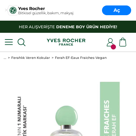
Yves Rocher
Aç
Bitkisel güzellik, bakım, makyaj
HER ALIŞVERİŞTE
DENEME BOY ÜRÜN HEDİYE!
...
Ferahlık Veren Kokular
Ferah EF-Eaux Fraiches-Vegan