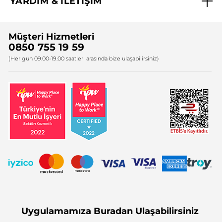
YARDIM & İLETİŞİM
Yves Rocher Vakfı
Sıkça Sorulan Sorular
Yves Rocher İnsan Kaynakları
Müşteri Hizmetleri
Bize Ulaşın
0850 755 19 59
Firma Bilgileri
(Her gün 09.00-19.00 saatleri arasında bize ulaşabilirsiniz)
Uygulamamıza Buradan Ulaşabilirsiniz