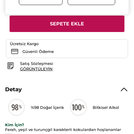
için
Adet
yorumları
okuyun:
Ferah
EF-
Eaux
SEPETE EKLE
Fraiches-
Vegan
Ücretsiz Kargo
Güvenli Ödeme
Satış Sözleşmesi
GÖRÜNTÜLEYIN
Detay
%98 Doğal İçerik
Bitkisel Alkol
Kim İçin?
Ferah, yeşil ve turunçgil karakterli kokulardan hoşlananlar