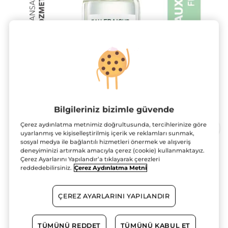
Bilgileriniz bizimle güvende
Çerez aydınlatma metnimiz doğrultusunda, tercihlerinize göre
uyarlanmış ve kişiselleştirilmiş içerik ve reklamları sunmak,
sosyal medya ile bağlantılı hizmetleri önermek ve alışveriş
deneyiminizi artırmak amacıyla çerez (cookie) kullanmaktayız.
Çerez Ayarlarını Yapılandır’a tıklayarak çerezleri
Ferah EF-Eaux Fraiches-Vegan
reddedebilirsiniz.
Çerez Aydınlatma Metni
100 ml
★★★★★
★★★★★
4.8
(4)
YORUM EKLE
ÇEREZ AYARLARINI YAPILANDIR
4.8/5
yıldız.
1595.00 TL
Bu
ürün
TÜMÜNÜ REDDET
TÜMÜNÜ KABUL ET