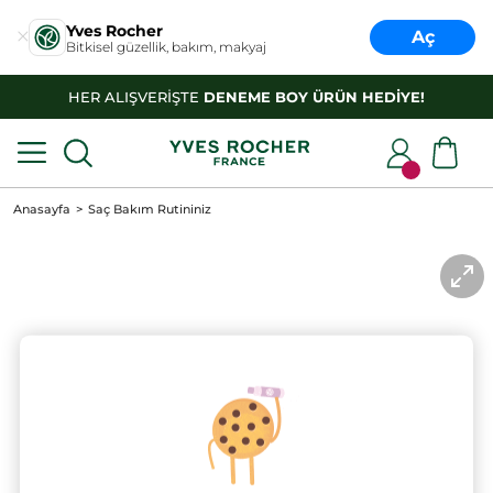
Yves Rocher
Aç
Bitkisel güzellik, bakım, makyaj
HER ALIŞVERİŞTE
DENEME BOY ÜRÜN HEDİYE!
Anasayfa
Saç Bakım Rutininiz