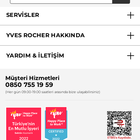
SERVİSLER
Mağazalarımız
YVES ROCHER HAKKINDA
Biz Kimiz ?
YARDIM & İLETİŞİM
Yves Rocher Vakfı
Sıkça Sorulan Sorular
Yves Rocher İnsan Kaynakları
Müşteri Hizmetleri
Bize Ulaşın
0850 755 19 59
Firma Bilgileri
(Her gün 09.00-19.00 saatleri arasında bize ulaşabilirsiniz)