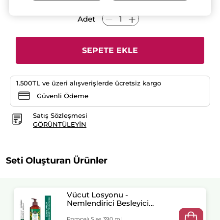
yok:
2'li
Adet
Vanilya
Vücut
Losyon
Seti-
Vücut
SEPETE EKLE
Losyonu
390
ml
x
2
1.500TL ve üzeri alışverişlerde ücretsiz kargo
Güvenli Ödeme
Satış Sözleşmesi
GÖRÜNTÜLEYIN
Seti Oluşturan Ürünler
Vücut Losyonu -
Nemlendirici Besleyici
Egzotik Vanilya
Pompalı Şişe 390 ml