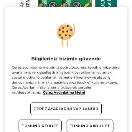
Bilgileriniz bizimle güvende
Çerez aydınlatma metnimiz doğrultusunda, tercihlerinize göre
uyarlanmış ve kişiselleştirilmiş içerik ve reklamları sunmak,
sosyal medya ile bağlantılı hizmetleri önermek ve alışveriş
deneyiminizi artırmak amacıyla çerez (cookie) kullanmaktayız.
Çerez Ayarlarını Yapılandır’a tıklayarak çerezleri
reddedebilirsiniz.
Çerez Aydınlatma Metni
2'li Vanilya Vücut Losyon Seti-Vücut
Losyonu 390 ml x 2
ÇEREZ AYARLARINI YAPILANDIR
★★★★★
★★★★★
YORUM EKLE
Bu
ürün
SETE ÖZEL %34 INDIRIMLI FIYAT
için
TÜMÜNÜ REDDET
TÜMÜNÜ KABUL ET
değerlendirme
899.90 TL
değeri