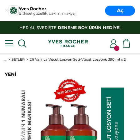
Yves Rocher
Aç
Bitkisel güzellik, bakım, makyaj
HER ALIŞVERİŞTE
DENEME BOY ÜRÜN HEDİYE!
...
SETLER
2'li Vanilya Vücut Losyon Seti-Vücut Losyonu 390 ml x 2
YENİ