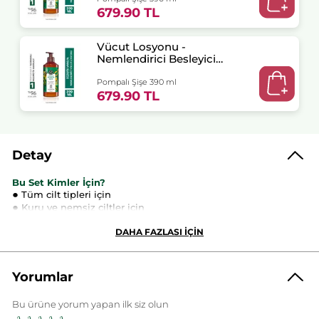
679.90 TL
Vücut Losyonu -
Nemlendirici Besleyici
Egzotik Vanilya
Pompalı Şişe 390 ml
679.90 TL
Detay
Bu Set Kimler İçin?
●
Tüm cilt tipleri için
●
Kuru ve nemsiz ciltler için
●
Vanilyanın sıcak ve zarif kokusunu sevenler için
●
DAHA FAZLASI İÇİN
Günlük vücut bakım rutininde yoğun nem desteği
arayanlar için
●
Cildinde yumuşaklık ve konfor hissi isteyenler için
Yorumlar
Set Ne İşe Yarar?
Vanilyanın eşsiz kokusuyla zenginleşen yoğun nemlendirme
deneyimi sunar:
Bu ürüne yorum yapan ilk siz olun
Değerlendirme
●
Cildin ihtiyaç duyduğu nemi kazandırmaya yardımcı olur.
değeri