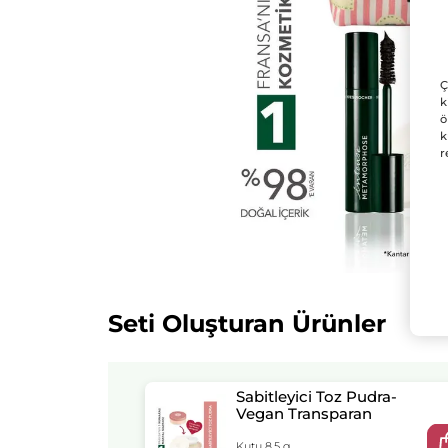
Ç
k
ö
k
r
Seti Oluşturan Ürünler
Sabitleyici Toz Pudra-
Vegan Transparan
Kutu 8.5 g