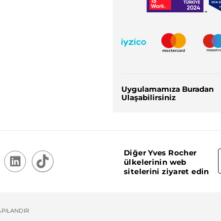
Uygulamamıza Buradan
Ulaşabilirsiniz
Diğer Yves Rocher
ülkelerinin web
sitelerini ziyaret edin
APILANDIR