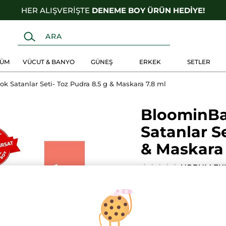
HER ALIŞVERİŞTE
DENEME BOY ÜRÜN HEDİYE!
FÜM
VÜCUT & BANYO
GÜNEŞ
ERKEK
SETLER
k Satanlar Seti- Toz Pudra 8.5 g & Maskara 7.8 ml
BloominBag
Satanlar Se
& Maskara 
YORUM EK
★★★★★
★★★★★
Bu
ürün
SETE ÖZEL %34 I
için
değerlendirme
2099.90 TL
değeri
yok:
BloominBag
Çizgili