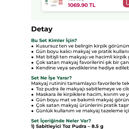
1069.90 TL
Detay
Bu Set Kimler İçin?
Kusursuz ten ve belirgin kirpik görünüm
●
Gün boyu kalıcı makyaj ve pratik kullanı
●
Mat bitişli ten makyajı ve hacimli kirpi
●
Çok satan makyaj favorilerini şık bir çanta
●
Kendine veya sevdiklerine hediye edilebili
●
Set Ne İşe Yarar?
Makyaj rutinini tamamlayıcı favorilerle te
Toz pudra ile makyajı sabitlemeye ve c
●
Maskara ile kirpiklere hacim, kıvrım ve
●
Gün boyu mat ve bakımlı makyaj görü
●
Çok satan makyaj ürünlerini pratik taşım
●
Günlük kullanım ve makyaj tazeleme için
●
Set İçeriğinde Neler Var?
1) Sabitleyici Toz Pudra – 8.5 g