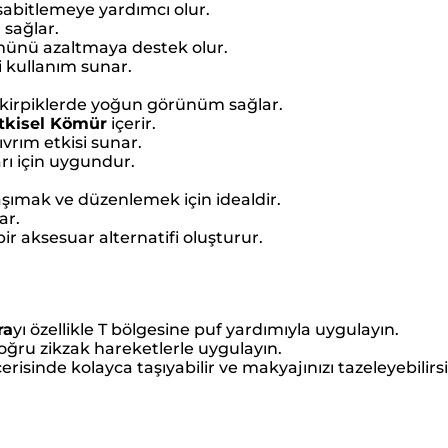
sabitlemeye yardımcı olur.
sağlar.
münü azaltmaya destek olur.
i kullanım sunar.
e kirpiklerde yoğun görünüm sağlar.
itkisel Kömür
içerir.
vrım etkisi sunar.
rı için uygundur.
şımak ve düzenlemek için idealdir.
ar.
bir aksesuar alternatifi oluşturur.
ra
yı özellikle T bölgesine puf yardımıyla uygulayın.
doğru zikzak hareketlerle uygulayın.
risinde kolayca taşıyabilir ve makyajınızı tazeleyebilirsi