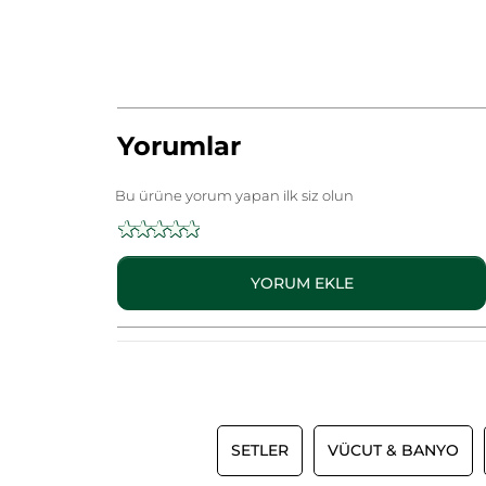
Yorumlar
Bu ürüne yorum yapan ilk siz olun
Değerlendirme
değeri
★★★★★
★★★★★
yok
Bu
ürün
YORUM EKLE
için
değerlendirme
değeri
yok:
BloominBag
Çizgili
Çanta
Çok
Satanlar
Seti-
SETLER
VÜCUT & BANYO
Toz
Pudra