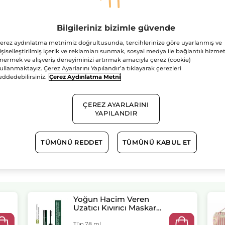
Adet
Çanta
Çok
Satanlar
Seti-
Bilgileriniz bizimle güvende
Toz
Pudra
erez aydınlatma metnimiz doğrultusunda, tercihlerinize göre uyarlanmış ve
8.5
g
işiselleştirilmiş içerik ve reklamları sunmak, sosyal medya ile bağlantılı hizmet
&
Ücretsiz Kargo
nermek ve alışveriş deneyiminizi artırmak amacıyla çerez (cookie)
Maskara
ullanmaktayız. Çerez Ayarlarını Yapılandır’a tıklayarak çerezleri
7.8
Güvenli Ödem
ml
eddedebilirsiniz.
Çerez Aydınlatma Metni
Satış Sözleşmesi
GÖRÜNTÜLEYIN
ÇEREZ AYARLARINI
YAPILANDIR
TÜMÜNÜ REDDET
TÜMÜNÜ KABUL ET
Yoğun Hacim Veren
Uzatıcı Kıvırıcı Maskara-
Metamorphose Siyah
Tüp 7.8 ml