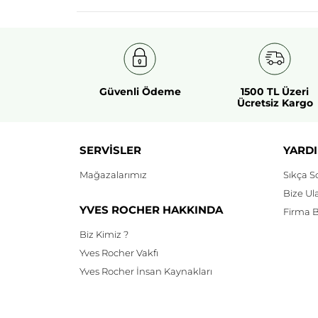
8.5
g
&
Maskara
7.8
ml
Güvenli Ödeme
1500 TL Üzeri
Ücretsiz Kargo
SERVİSLER
YARDI
Mağazalarımız
Sıkça S
Bize Ul
YVES ROCHER HAKKINDA
Firma Bi
Biz Kimiz ?
Yves Rocher Vakfı
Yves Rocher İnsan Kaynakları