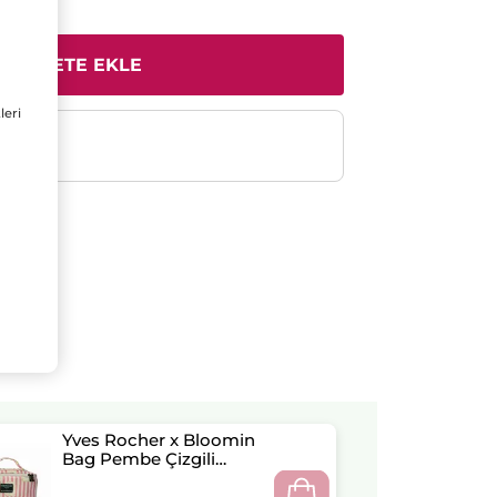
SEPETE EKLE
leri
e
Yves Rocher x Bloomin
Bag Pembe Çizgili
Makyaj Çantası