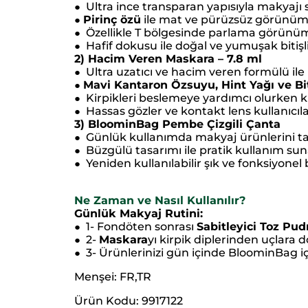
Ultra ince transparan yapısıyla makyajı 
●
Pirinç özü
ile mat ve pürüzsüz görünüm 
●
Özellikle T bölgesinde parlama görünü
●
Hafif dokusu ile doğal ve yumuşak bitişl
●
2) Hacim Veren Maskara – 7.8 ml
Ultra uzatıcı ve hacim veren formülü il
●
Mavi Kantaron Özsuyu, Hint Yağı ve B
●
Kirpikleri beslemeye yardımcı olurken kı
●
Hassas gözler ve kontakt lens kullanıcıla
●
3) BloominBag Pembe Çizgili Çanta
Günlük kullanımda makyaj ürünlerini ta
●
Büzgülü tasarımı ile pratik kullanım sun
●
Yeniden kullanılabilir şık ve fonksiyonel 
●
Ne Zaman ve Nasıl Kullanılır?
Günlük Makyaj Rutini:
1- Fondöten sonrası
Sabitleyici Toz Pud
●
2-
Maskara
yı kirpik diplerinden uçlara 
●
3- Ürünlerinizi gün içinde BloominBag içe
●
Menşei: FR,TR
Ürün Kodu: 9917122