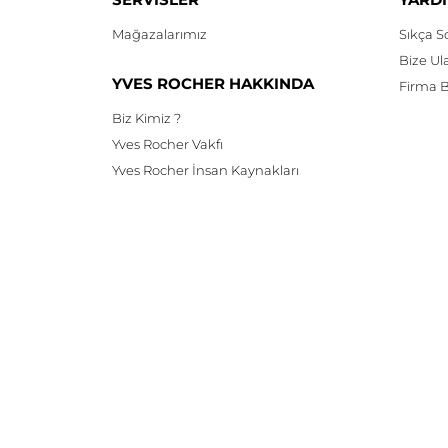
100
ml
Mağazalarımız
Sıkça S
Bize Ul
YVES ROCHER HAKKINDA
Firma Bi
Biz Kimiz ?
Yves Rocher Vakfı
Yves Rocher İnsan Kaynakları