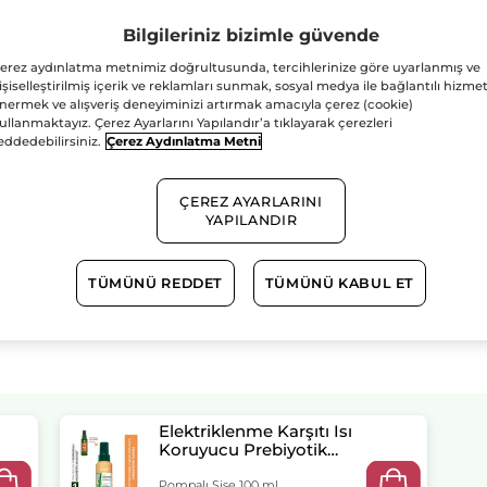
Adet
Orjinal
Boy
Bilgileriniz bizimle güvende
Saç
Seti-
Şampuan
erez aydınlatma metnimiz doğrultusunda, tercihlerinize göre uyarlanmış ve
300
işiselleştirilmiş içerik ve reklamları sunmak, sosyal medya ile bağlantılı hizmet
ml
nermek ve alışveriş deneyiminizi artırmak amacıyla çerez (cookie)
&
Isı
ullanmaktayız. Çerez Ayarlarını Yapılandır’a tıklayarak çerezleri
1.500TL ve üzeri alış
Koruyucu
eddedebilirsiniz.
Çerez Aydınlatma Metni
Serum
Güvenli Ödem
100
ml
Satış Sözleşmesi
ÇEREZ AYARLARINI
GÖRÜNTÜLEYIN
YAPILANDIR
TÜMÜNÜ REDDET
TÜMÜNÜ KABUL ET
Elektriklenme Karşıtı Isı
Koruyucu Prebiyotik
Serum - Asi ve Kabarık
Saçlar/Lissage - Vegan
Pompalı Şişe 100 ml