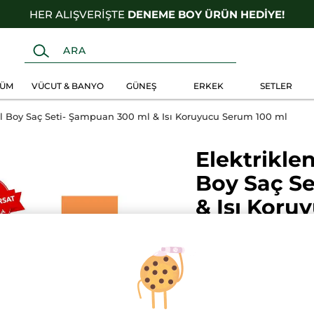
HER ALIŞVERİŞTE
DENEME BOY ÜRÜN HEDİYE!
FÜM
VÜCUT & BANYO
GÜNEŞ
ERKEK
SETLER
nal Boy Saç Seti- Şampuan 300 ml & Isı Koruyucu Serum 100 ml
Elektriklen
Boy Saç S
& Isı Koru
YORUM EK
★★★★★
★★★★★
Bu
ürün
SETE ÖZEL %35 I
için
değerlendirme
749.90 TL
değeri
yok:
Elektriklenme
Karşıtı