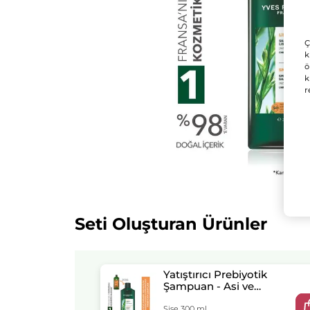
Ç
k
ö
k
r
Seti Oluşturan Ürünler
Yatıştırıcı Prebiyotik
Şampuan - Asi ve
Kabarık Saçlar / Lissage
- SLS,SLES İçermez ,
Şişe 300 ml