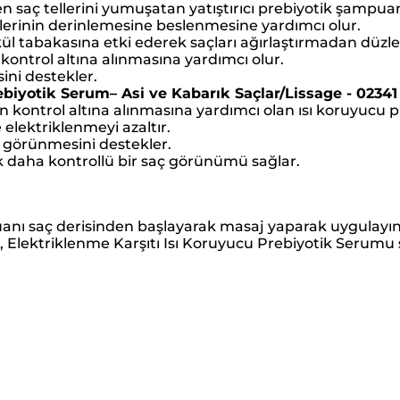
en saç tellerini yumuşatan yatıştırıcı prebiyotik şampua
klerinin derinlemesine beslenmesine yardımcı olur.
kül tabakasına etki ederek saçları ağırlaştırmadan düzl
kontrol altına alınmasına yardımcı olur.
ni destekler.
ebiyotik Serum– Asi ve Kabarık Saçlar/Lissage - 02341
n kontrol altına alınmasına yardımcı olan ısı koruyucu 
lektriklenmeyi azaltır.
 görünmesini destekler.
ak daha kontrollü bir saç görünümü sağlar.
puanı saç derisinden başlayarak masaj yaparak uygulayın v
, Elektriklenme Karşıtı Isı Koruyucu Prebiyotik Serumu