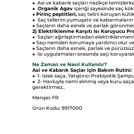
Asi ve kabarık saçları nazikçe temizlerk
●
Organik Agav
içeriği sayesinde saç kö
●
Pirinç peptitleri,
saç telini koruyan küti
●
Saç tellerini yumuşatır ve kabarmaların 
●
Saçların daha esnek ve parlak görünmesi
●
2) Elektriklenme Karşıtı Isı Koruyucu Pr
Saçları ağırlaştırmadan elektriklenmeni
●
Saçı nemden korumaya yardımcı olur ve e
●
Saçların daha esnek, parlak ve pürüzsüz
●
Isı uygulamaları sırasında saçı koruyar
●
Ne Zaman ve Nasıl Kullanılır?
Asi ve Kabarık Saçlar için Bakım Rutini:
1- Islak saça, Yatıştırıcı Prebiyotik Şam
●
2- Havluyla nemi alınmış veya kuru saça
●
gerektirmez..
Menşei: FR
Ürün Kodu: 9917000