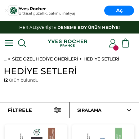
Yves Rocher
Aç
Bitkisel güzellik, bakım, makyaj
HER ALIŞVERİŞTE
DENEME BOY ÜRÜN HEDİYE!
...
SİZE ÖZEL HEDİYE ÖNERİLERİ
HEDİYE SETLERİ
HEDİYE SETLERİ
12
ürün bulundu
FILTRELE
SIRALAMA