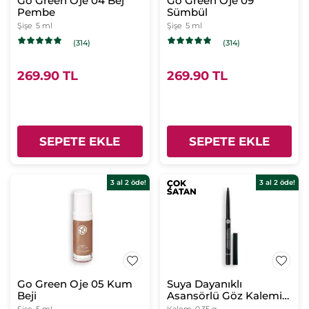
Go Green Oje 04 Bej
Go Green Oje 09
Pembe
Sümbül
Şişe
5 ml
Şişe
5 ml
(314)
(314)
269.90 TL
269.90 TL
SEPETE EKLE
SEPETE EKLE
3 al 2 öde!
ÇOK
ÇOK
3 al 2 öde!
SATAN
SATAN
Go Green Oje 05 Kum
Suya Dayanıklı
Beji
Asansörlü Göz Kalemi
Siyah