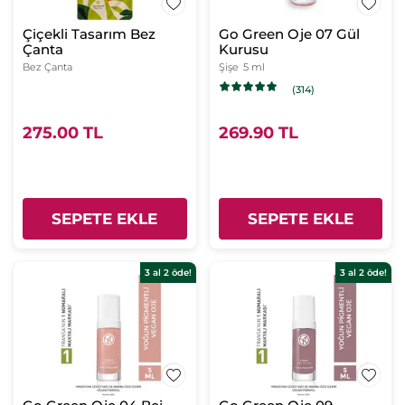
Çiçekli Tasarım Bez
Go Green Oje 07 Gül
Çanta
Kurusu
Bez Çanta
Şişe
5 ml
(314)
275.00 TL
269.90 TL
SEPETE EKLE
SEPETE EKLE
3 al 2 öde!
3 al 2 öde!