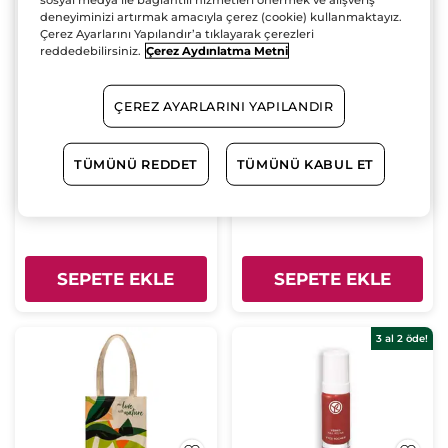
deneyiminizi artırmak amacıyla çerez (cookie) kullanmaktayız.
Çerez Ayarlarını Yapılandır’a tıklayarak çerezleri
reddedebilirsiniz.
Çerez Aydınlatma Metni
Parfümlü Vücut
Yeşil Metal Kapaklı Kutu
Losyonu-Comme Une
ÇEREZ AYARLARINI YAPILANDIR
Evidence-Kadın
Şişe
200 ml
Kutu
Parfüm-Vegan
(715)
(2)
TÜMÜNÜ REDDET
TÜMÜNÜ KABUL ET
855.00 TL
135.00 TL
SEPETE EKLE
SEPETE EKLE
3 al 2 öde!