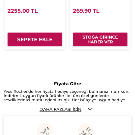
2255.00 TL
269.90 TL
STOĞA GİRİNCE
SEPETE EKLE
HABER VER
Fiyata Göre
Yves Rocher'de her fiyata hediye seçeneği bulmanız mümkün.
İndirimli, uygun fiyatlı ürünler ile tüm özel günlerde
sevdiklerinizi mutlu edebilirsiniz. Her bütçeye uygun hediye
seçeneklerimizde parfümler, cilt ve vücut bakım ürünleri,
banyo ve hijyen ürünleri, saç ürünleri ve güneş ürünlerini
DAHA FAZLASI İÇIN
bulabilirsiniz. 50 TL'ye kadar hediye seçenekleri, 150 TL'ye
kadar hediye önerileri, 150 TL ve üzeri hediye fikirleri ile fiyata
göre, her bütçeye uygun annenize, babanıza, sevgilinize,
eşinize yılbaşında ya da doğum günlerinde hediyeler
bulabilirsiniz. Anneler günü ve babalar günü gibi en özel
günler için de birbirinden değerli hediyeler sizleri bekliyor.