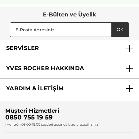
E-Bülten ve Üyelik
OK
SERVİSLER
Mağazalarımız
YVES ROCHER HAKKINDA
Biz Kimiz ?
YARDIM & İLETİŞİM
Yves Rocher Vakfı
Sıkça Sorulan Sorular
Yves Rocher İnsan Kaynakları
Müşteri Hizmetleri
Bize Ulaşın
0850 755 19 59
Firma Bilgileri
(Her gün 09.00-19.00 saatleri arasında bize ulaşabilirsiniz)