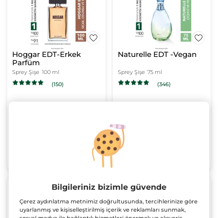
Hoggar EDT-Erkek
Naturelle EDT -Vegan
Parfüm
Sprey Şişe
100 ml
Sprey Şişe
75 ml
(150)
(346)
2675.00 TL
2155.00 TL
SEPETE EKLE
SEPETE EKLE
Her 1000TLye 300TL
Bilgileriniz bizimle güvende
indirim!
Çerez aydınlatma metnimiz doğrultusunda, tercihlerinize göre
uyarlanmış ve kişiselleştirilmiş içerik ve reklamları sunmak,
sosyal medya ile bağlantılı hizmetleri önermek ve alışveriş