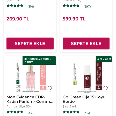
Şişe
5 ml
Kalem
0.35 g
(314)
(597)
269.90 TL
599.90 TL
SEPETE EKLE
SEPETE EKLE
Her 1000TLye 300TL
3 al 2 öde!
indirim!
Mon Evidence EDP-
Go Green Oje 15 Koyu
Kadın Parfüm- Comme
Bordo
Une Evidence
Pompalı Şişe
50 ml
Şişe
5 ml
(339)
(314)