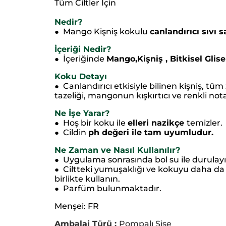
Tüm Ciltler İçin
Nedir?
Mango Kişniş kokulu
canlandırıcı sıvı 
●
İçeriği Nedir?
İçeriğinde
Mango,Kişniş , Bitkisel Glis
●
Koku Detayı
Canlandırıcı etkisiyle bilinen kişniş, tüm
●
tazeliği, mangonun kışkırtıcı ve renkli nota
Ne İşe Yarar?
Hoş bir koku ile
elleri nazikçe
temizler.
●
Cildin
ph değeri ile tam uyumludur.
●
Ne Zaman ve Nasıl Kullanılır?
Uygulama sonrasında bol su ile durulayın
●
Ciltteki yumuşaklığı ve kokuyu daha da k
●
birlikte kullanın.
Parfüm bulunmaktadır.
●
Menşei: FR
Ambalaj Türü :
Pompalı Şişe