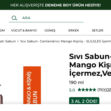
HER ALIŞVERİŞTE
DENEME BOY ÜRÜN HEDİYE!
FÜM
VÜCUT & BANYO
GÜNEŞ
ERKEK
SETLER
Katı Sabun
Sıvı Sabun- Canlandırıcı Mango Kişniş - SLS,SLES İçer
Sıvı Sabun
Mango Kişn
İçermez,V
190 ml
(15)
YO
5.0
★★★★★
★★★★★
5/5
yıldız.
3 AL 2 ÖDE!
Bu
ürün
327.90 TL
için
yorumları