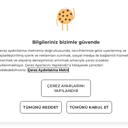
okuyun:
Sıvı
Adet
Sabun-
Canlandırıcı
Mango
Kişniş
-
SLS,SLES
İçermez,Vegan
1.500TL ve üzeri alış
Bilgileriniz bizimle güvende
Güvenli Ödem
erez aydınlatma metnimiz doğrultusunda, tercihlerinize göre uyarlanmış ve
işiselleştirilmiş içerik ve reklamları sunmak, sosyal medya ile bağlantılı hizmet
nermek ve alışveriş deneyiminizi artırmak amacıyla çerez (cookie)
Satış Sözleşmesi
ullanmaktayız. Çerez Ayarlarını Yapılandır’a tıklayarak çerezleri
GÖRÜNTÜLEYIN
eddedebilirsiniz.
Çerez Aydınlatma Metni
ÇEREZ AYARLARINI
YAPILANDIR
Sls&Sles İçermez
TÜMÜNÜ REDDET
TÜMÜNÜ KABUL ET