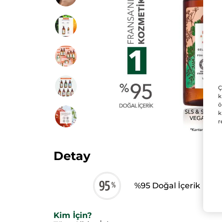
Ç
k
ö
k
r
Detay
%95 Doğal İçerik
Kim İçin?