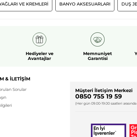
YAĞLARI VE KREMLERI
BANYO AKSESUARLARI
DUŞ JE
Hediyeler ve
Memnuniyet
Y
Avantajlar
Garantisi
M & İLETİŞİM
orulan Sorular
Müşteri İletişim Merkezi
0850 755 19 59
aşın
(Her gün 09.00-19.00 saatleri arasında 
lgileri