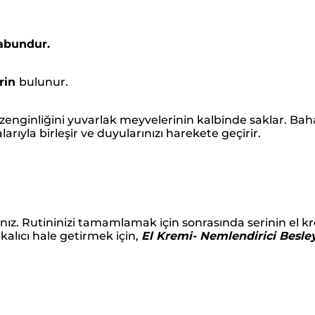
sabundur.
erin
bulunur.
 zenginliğini yuvarlak meyvelerinin kalbinde saklar. Baha
larıyla birleşir ve duyularınızı harekete geçirir.
ız. Rutininizi tamamlamak için sonrasında serinin el kre
alıcı hale getirmek için,
El Kremi- Nemlendirici Besle