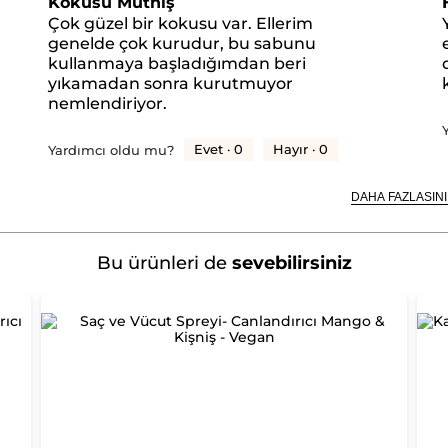
Kokusu Müthiş
yıldız.
y
Çok güzel bir kokusu var. Ellerim
genelde çok kurudur, bu sabunu
kullanmaya başladığımdan beri
yıkamadan sonra kurutmuyor
nemlendiriyor.
Evet ·
0
Hayır ·
0
Yardımcı oldu mu?
DAHA FAZLASINI
Bu ürünleri de
sevebilirsiniz