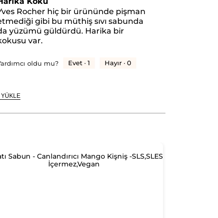
Harika Koku
ıldız.
Yves Rocher hiç bir ürününde pişman
etmediği gibi bu müthiş sıvı sabunda
da yüzümü güldürdü. Harika bir
kokusu var.
Evet ·
1
Hayır ·
0
Yardımcı oldu mu?
 YÜKLE