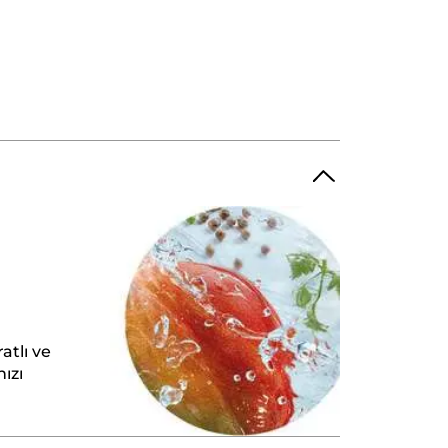
atlı ve
nızı