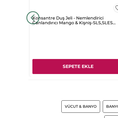
esleyici
Konsantre Duş Jeli - Nemlendirici
gan
Canlandırıcı Mango & Kişniş-SLS,SLES
İçermez,Vegan
SEPETE EKLE
VÜCUT & BANYO
BANY