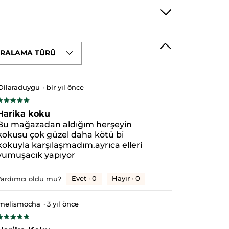
IRALAMA TÜRÜ
ATE
SODIUM COCOYL ISETHIONATE
IDE
POTASSIUM SORBATE
LIMONENE
Dilaraduygu
·
bir yıl önce
★★★★★
★★★★★
/5
Harika koku
ıldız.
Bu mağazadan aldığım herşeyin
kokusu çok güzel daha kötü bi
kokuyla karşılaşmadım.ayrıca elleri
yumuşacık yapıyor
Evet ·
0
Hayır ·
0
Yardımcı oldu mu?
melismocha
·
3 yıl önce
★★★★★
★★★★★
/5