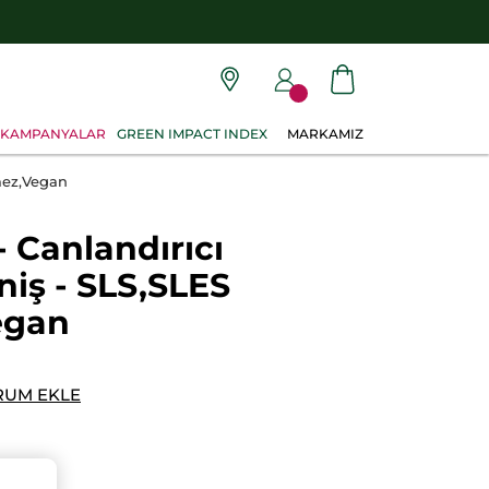
KAMPANYALAR
GREEN IMPACT INDEX
MARKAMIZ
mez,Vegan
- Canlandırıcı
iş - SLS,SLES
egan
RUM EKLE