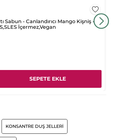
tı Sabun - Canlandırıcı Mango Kişniş -
Vücut Losyo
S,SLES İçermez,Vegan
Canlandırı
SEPETE EKLE
KONSANTRE DUŞ JELLERI