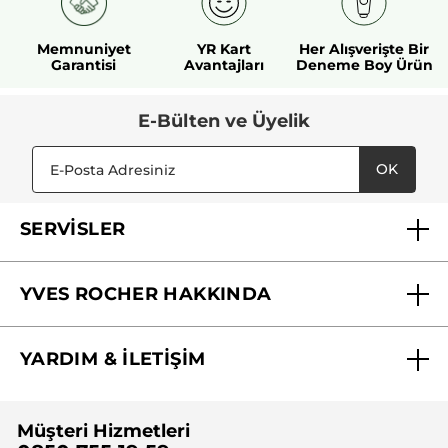
Memnuniyet
YR Kart
Her Alışverişte Bir
Garantisi
Avantajları
Deneme Boy Ürün
E-Bülten ve Üyelik
OK
SERVİSLER
Mağazalarımız
YVES ROCHER HAKKINDA
Biz Kimiz ?
YARDIM & İLETİŞİM
Yves Rocher Vakfı
Sıkça Sorulan Sorular
Yves Rocher İnsan Kaynakları
Müşteri Hizmetleri
Bize Ulaşın