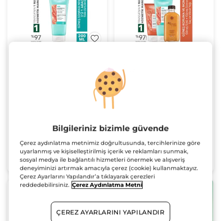
Güneş Sonrası Vücut
Güneş Koruma ve
Losyonu - 3ü 1 Arada /
Monoi Seti- 50 SPF
Sun Double Defense
Güneş Sütü 150
Tüp
200 ml
ml&Güneş Sonrası Süt
(223)
200 ml&Monoi Işıltılı
Yağ 100 ml
949.90 TL
2329.90 TL
2 ve üzeri 474,95 TL
Bilgileriniz bizimle güvende
Çerez aydınlatma metnimiz doğrultusunda, tercihlerinize göre
uyarlanmış ve kişiselleştirilmiş içerik ve reklamları sunmak,
SEPETE EKLE
SEPETE EKLE
sosyal medya ile bağlantılı hizmetleri önermek ve alışveriş
deneyiminizi artırmak amacıyla çerez (cookie) kullanmaktayız.
Çerez Ayarlarını Yapılandır’a tıklayarak çerezleri
reddedebilirsiniz.
Çerez Aydınlatma Metni
YENİ
YENİ
Sete özel %33 indirimli
fiyat
ÇEREZ AYARLARINI YAPILANDIR