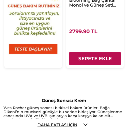
Blooming Bag Çantalı
Monoi ve Güneş Seti
-30SPF Güneş Sütü 150
ml&Kuru Vücut Yağı
100 ml &Güneş Sonrası
Süt 200 ml
2799.90 TL
SEPETE EKLE
Güneş Sonrası Krem
Yves Rocher güneş sonrası bitkisel bakım ürünleri Boğa
Dikeni’nin mucivezi gücüyle bu seride birleşiyor. Güneşlenme
esnasında UVA ve UVB ışınlarıyla karşı karşıya kalan cilt
yorularak esnekliğini kaybeder. Uzun süre korumasız güneşe
maruz kalan ciltte güneş yanıkları, lekeler ve yaşlılık belirtileri
DAHA FAZLASI İÇIN
gibi birçok tehdit görülebilir. Bu süreçte cilt, yoğun