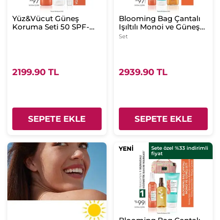
Yüz&Vücut Güneş
Blooming Bag Çantalı
Koruma Seti 50 SPF-
Işıltılı Monoi ve Güneş
Güneş Sütü 150
Seti- Güneş Spreyi 150
Set
ml&Güneş Sonrası Süt
ml & Güneş Sonrası Süt
200 ml&Parlama Karşıtı
200 ml & Kuru Yağ 100
Güneş Kremi 40 ml
ml
2199.90 TL
2939.90 TL
SEPETE EKLE
SEPETE EKLE
YENİ
YENİ
Sete özel %33 indirimli
fiyat