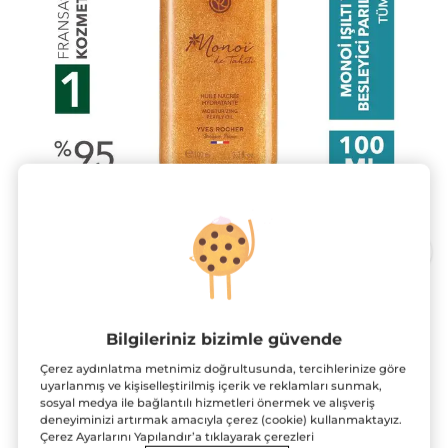
Monoi Işıltı Veren Nemlendirici
Bilgileriniz bizimle güvende
Besleyici Parıltılı Saç ve Vücut Yağı-
Monoi de Tahiti-Vegan
Çerez aydınlatma metnimiz doğrultusunda, tercihlerinize göre
uyarlanmış ve kişiselleştirilmiş içerik ve reklamları sunmak,
100 ml
sosyal medya ile bağlantılı hizmetleri önermek ve alışveriş
deneyiminizi artırmak amacıyla çerez (cookie) kullanmaktayız.
★★★★★
★★★★★
4.9
(733)
YORUM EKLE
Çerez Ayarlarını Yapılandır’a tıklayarak çerezleri
4.9/5