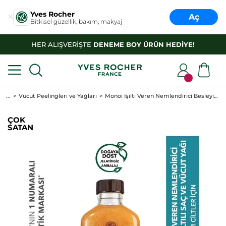
Yves Rocher
Aç
Bitkisel güzellik, bakım, makyaj
HER ALIŞVERİŞTE
DENEME BOY ÜRÜN HEDİYE!
...
Vücut Peelingleri ve Yağları
Monoi Işıltı Veren Nemlendirici Besleyici Parıltılı Saç ve Vücut Yağı-Monoi de Tahiti-Vegan
ÇOK
SATAN