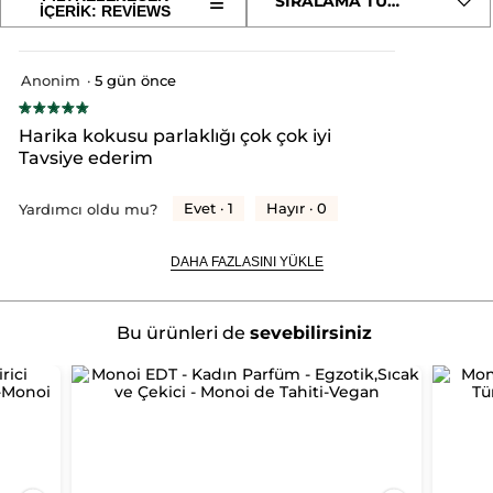
≡
SIRALAMA TÜRÜ
yorumları
Aşağıdaki
İÇERİK: REVIEWS
eylem
Ürün Kodu: 56423
okuyun:
düğmeye
tıklandığında
Monoi
oturum
aşağıdaki
Işıltı
içerik
Veren
Anonim
·
5 gün önce
açma
güncellenir
Nemlendirici
★★★★★
★★★★★
Besleyici
sayfasına
5/5
Parıltılı
Harika kokusu parlaklığı çok çok iyi
Saç
yıldız.
yeniden
Tavsiye ederim
ve
Vücut
yönlendirecektir.
Yağı-
Evet ·
1
Hayır ·
0
Yardımcı oldu mu?
Monoi
de
Tahiti-
DAHA FAZLASINI YÜKLE
Vegan
Bu ürünleri de
sevebilirsiniz