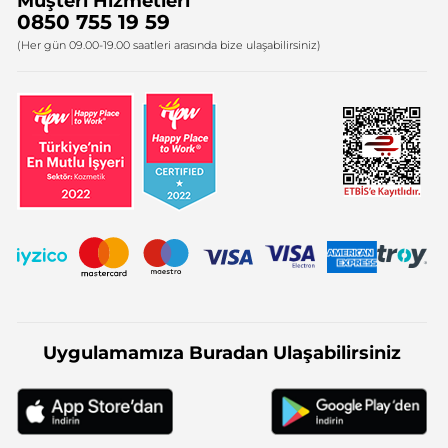
Müşteri Hizmetleri
Bize Ulaşın
0850 755 19 59
Firma Bilgileri
(Her gün 09.00-19.00 saatleri arasında bize ulaşabilirsiniz)
Uygulamamıza Buradan Ulaşabilirsiniz