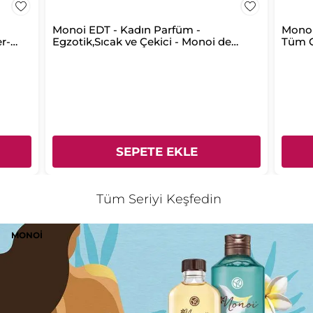
Monoi EDT - Kadın Parfüm -
Monoi
r-
Egzotik,Sıcak ve Çekici - Monoi de
Tüm C
Tahiti-Vegan
SEPETE EKLE
Tüm Seriyi Keşfedin
MONOI