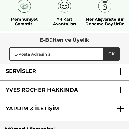
Memnuniyet
YR Kart
Her Alışverişte Bir
Garantisi
Avantajları
Deneme Boy Ürün
E-Bülten ve Üyelik
OK
SERVİSLER
Mağazalarımız
YVES ROCHER HAKKINDA
Biz Kimiz ?
YARDIM & İLETİŞİM
Yves Rocher Vakfı
Sıkça Sorulan Sorular
Yves Rocher İnsan Kaynakları