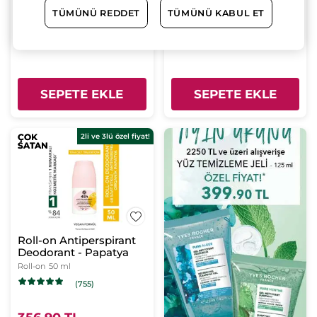
TÜMÜNÜ REDDET
TÜMÜNÜ KABUL ET
356.90 TL
356.90 TL
SEPETE EKLE
SEPETE EKLE
ÇOK
ÇOK
2li ve 3lü özel fiyat!
SATAN
SATAN
Roll-on Antiperspirant
Deodorant - Papatya
Roll-on
50 ml
(755)