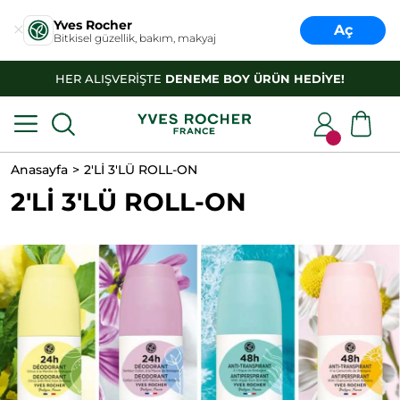
Yves Rocher
Aç
Bitkisel güzellik, bakım, makyaj
HER ALIŞVERİŞTE
DENEME BOY ÜRÜN HEDİYE!
Anasayfa
2'Lİ 3'LÜ ROLL-ON
2'Lİ 3'LÜ ROLL-ON