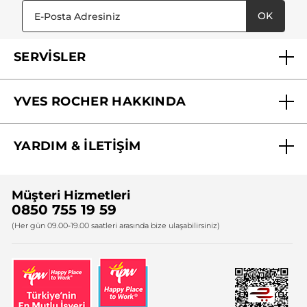
OK
SERVİSLER
Mağazalarımız
YVES ROCHER HAKKINDA
Biz Kimiz ?
YARDIM & İLETİŞİM
Yves Rocher Vakfı
Sıkça Sorulan Sorular
Yves Rocher İnsan Kaynakları
Müşteri Hizmetleri
Bize Ulaşın
0850 755 19 59
Firma Bilgileri
(Her gün 09.00-19.00 saatleri arasında bize ulaşabilirsiniz)