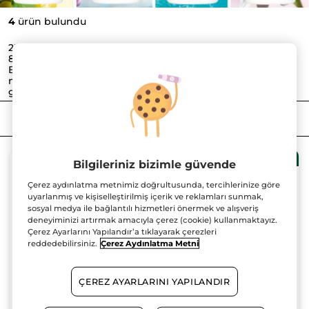
4
ürün bulundu
2'li roll-on alımında 569.90TL ve 3'lü roll-on alımlarında
819.90TL!
Bu kampanya 27 Temmuz - 23 Ağustos tarihleri arasında
mağazalarımız, web sitemiz ve mobil uygulamamızda
geçerlidir. Bu kampanya stoklarla sınırlıdır.
FILTRELE
SIRALAMA
2li ve 3lü özel fiyat!
ÇOK
ÇOK
2li ve 3lü özel fiyat!
Bilgileriniz bizimle güvende
SATAN
SATAN
Çerez aydınlatma metnimiz doğrultusunda, tercihlerinize göre
uyarlanmış ve kişiselleştirilmiş içerik ve reklamları sunmak,
sosyal medya ile bağlantılı hizmetleri önermek ve alışveriş
deneyiminizi artırmak amacıyla çerez (cookie) kullanmaktayız.
Çerez Ayarlarını Yapılandır’a tıklayarak çerezleri
reddedebilirsiniz.
Çerez Aydınlatma Metni
Unisex Roll-on
Roll-on Deodorant -
Deodorant - Organik
Pamuk Çiçeği &
ÇEREZ AYARLARINI YAPILANDIR
Nane & Limon
Ebegümeci
Roll-on
50 ml
Roll-on
50 ml
(332)
(1307)