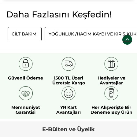
Daha Fazlasını Keşfedin!
O
CİLT BAKIMI
YOĞUNLUK /HACIM KAYBI VE KIRIŞIKLIK
Güvenli Ödeme
1500 TL Üzeri
Hediyeler ve
Ücretsiz Kargo
Avantajlar
Memnuniyet
YR Kart
Her Alışverişte Bir
Garantisi
Avantajları
Deneme Boy Ürün
E-Bülten ve Üyelik