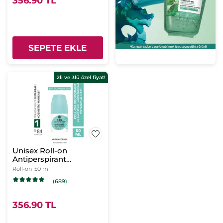
356.90 TL
SEPETE EKLE
2li ve 3lü özel fiyat!
Unisex Roll-on
Antiperspirant
Deodorant - Okyanus
Roll-on
50 ml
Algleri
(689)
356.90 TL