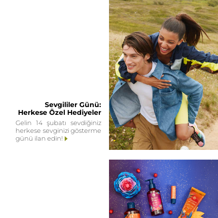
Sevgililer Günü:
Herkese Özel Hediyeler
Gelin 14 şubatı sevdiğiniz
herkese sevginizi gösterme
günü ilan edin!