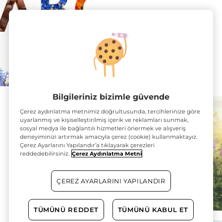
İçerik ansiklopedisi
Ürünlerimizin içerikleri ile
ilgili bütün soru
işaretlerinizi cevaplıyoruz
Bilgileriniz bizimle güvende
Çerez aydınlatma metnimiz doğrultusunda, tercihlerinize göre
uyarlanmış ve kişiselleştirilmiş içerik ve reklamları sunmak,
sosyal medya ile bağlantılı hizmetleri önermek ve alışveriş
deneyiminizi artırmak amacıyla çerez (cookie) kullanmaktayız.
Çerez Ayarlarını Yapılandır’a tıklayarak çerezleri
reddedebilirsiniz.
Çerez Aydınlatma Metni
Kadın Parfüm Önerileri
ÇEREZ AYARLARINI YAPILANDIR
Ürünlerimizin içerikleri ile
ilgili bütün soru
işaretlerinizi cevaplıyoruz
TÜMÜNÜ REDDET
TÜMÜNÜ KABUL ET