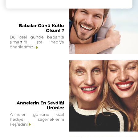
Babalar Günü Kutlu
Olsun! ?
Bu özel günde babanızı
şımartın! İşte hediye
önerilerimiz...
Annelerin En Sevdiği
Ürünler
Anneler gününe özel
hediye seçeneklerini
keşfedin!