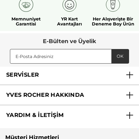
Memnuniyet
YR Kart
Her Alışverişte Bir
Garantisi
Avantajları
Deneme Boy Ürün
E-Bülten ve Üyelik
OK
SERVİSLER
Mağazalarımız
YVES ROCHER HAKKINDA
Biz Kimiz ?
YARDIM & İLETİŞİM
Yves Rocher Vakfı
Sıkça Sorulan Sorular
Yves Rocher İnsan Kaynakları
Müşteri Hizmetleri
Bize Ulaşın