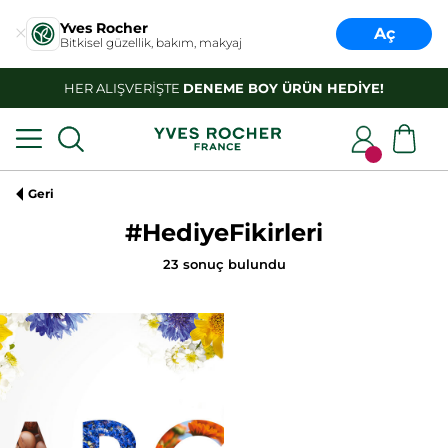
Yves Rocher
Aç
Bitkisel güzellik, bakım, makyaj
HER ALIŞVERİŞTE
DENEME BOY ÜRÜN HEDİYE!
Geri
#HediyeFikirleri
23
sonuç bulundu