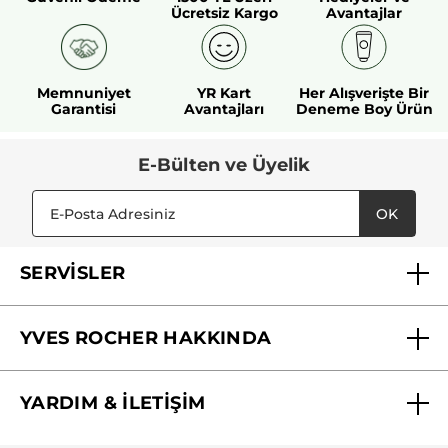
Ücretsiz Kargo
Avantajlar
Memnuniyet
YR Kart
Her Alışverişte Bir
Garantisi
Avantajları
Deneme Boy Ürün
E-Bülten ve Üyelik
OK
SERVİSLER
Mağazalarımız
YVES ROCHER HAKKINDA
Biz Kimiz ?
YARDIM & İLETİŞİM
Yves Rocher Vakfı
Sıkça Sorulan Sorular
Yves Rocher İnsan Kaynakları