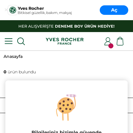
Yves Rocher
Aç
Bitkisel güzellik, bakım, makyaj
HER ALIŞVERİŞTE
DENEME BOY ÜRÜN HEDİYE!
Anasayfa
0
ürün bulundu
FILTRELE
SIRALAMA
Bilgileriniz bizimle güvende