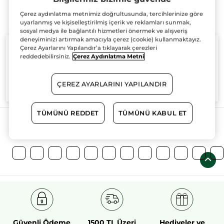
Çerez aydınlatma metnimiz doğrultusunda, tercihlerinize göre
uyarlanmış ve kişiselleştirilmiş içerik ve reklamları sunmak,
sosyal medya ile bağlantılı hizmetleri önermek ve alışveriş
deneyiminizi artırmak amacıyla çerez (cookie) kullanmaktayız.
Çerez Ayarlarını Yapılandır’a tıklayarak çerezleri
reddedebilirsiniz.
Çerez Aydınlatma Metni
%100
bitkisel
60 hektarlık
bitkisel
ÇEREZ AYARLARINI YAPILANDIR
aktifler
tarım sahası
TÜMÜNÜ REDDET
TÜMÜNÜ KABUL ET
Daha Fazlasını Keşfedin!
Güvenli Ödeme
1500 TL Üzeri
Hediyeler ve