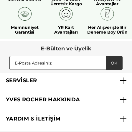
Ücretsiz Kargo
Avantajlar
Memnuniyet
YR Kart
Her Alışverişte Bir
Garantisi
Avantajları
Deneme Boy Ürün
E-Bülten ve Üyelik
OK
SERVİSLER
Mağazalarımız
YVES ROCHER HAKKINDA
Biz Kimiz ?
YARDIM & İLETİŞİM
Yves Rocher Vakfı
Sıkça Sorulan Sorular
Yves Rocher İnsan Kaynakları