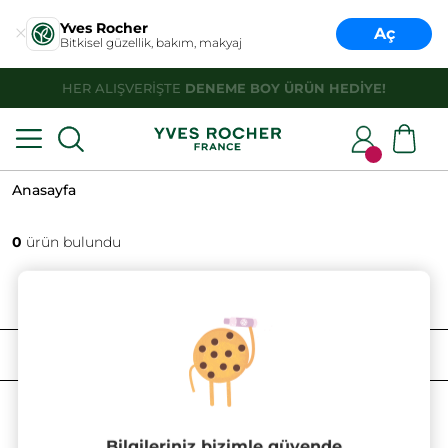
Yves Rocher
Aç
Bitkisel güzellik, bakım, makyaj
HER ALIŞVERİŞTE
DENEME BOY ÜRÜN HEDİYE!
Anasayfa
0
ürün bulundu
FILTRELE
SIRALAMA
Bilgileriniz bizimle güvende