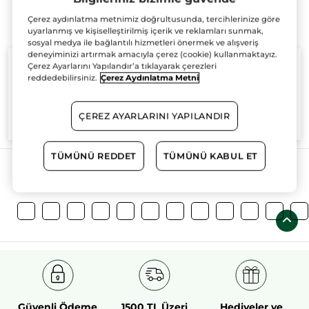
Çerez aydınlatma metnimiz doğrultusunda, tercihlerinize göre
uyarlanmış ve kişiselleştirilmiş içerik ve reklamları sunmak,
sosyal medya ile bağlantılı hizmetleri önermek ve alışveriş
deneyiminizi artırmak amacıyla çerez (cookie) kullanmaktayız.
Çerez Ayarlarını Yapılandır’a tıklayarak çerezleri
reddedebilirsiniz.
Çerez Aydınlatma Metni
%100
bitkisel
60 hektarlık
bitkisel
ÇEREZ AYARLARINI YAPILANDIR
aktifler
tarım sahası
TÜMÜNÜ REDDET
TÜMÜNÜ KABUL ET
Daha Fazlasını Keşfedin!
Güvenli Ödeme
1500 TL Üzeri
Hediyeler ve