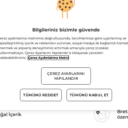
Maskara
Transparan
Adet
Bilgileriniz bizimle güvende
erez aydınlatma metnimiz doğrultusunda, tercihlerinize göre uyarlanmış ve
işiselleştirilmiş içerik ve reklamları sunmak, sosyal medya ile bağlantılı hizmet
nermek ve alışveriş deneyiminizi artırmak amacıyla çerez (cookie)
1.500TL ve üzeri alış
ullanmaktayız. Çerez Ayarlarını Yapılandır’a tıklayarak çerezleri
eddedebilirsiniz.
Çerez Aydınlatma Metni
Güvenli Ödem
Satış Sözleşmesi
ÇEREZ AYARLARINI
GÖRÜNTÜLEYIN
YAPILANDIR
TÜMÜNÜ REDDET
TÜMÜNÜ KABUL ET
Bret
al İçerik
özen