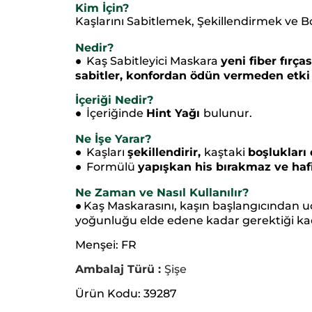
Kim İçin?
Kaşlarını Sabitlemek, Şekillendirmek ve B
Nedir?
Kaş Sabitleyici Maskara
yeni fiber fırça
●
sabitler, konfordan ödün vermeden etki 
İçeriği Nedir?
İçeriğinde
Hint Yağı
bulunur.
●
Ne İşe Yarar?
Kaşları
şekillendirir,
kaştaki
boşlukları 
●
Formülü
yapışkan his bırakmaz ve hafif
●
Ne Zaman ve Nasıl Kullanılır?
Kaş Maskarasını, kaşın başlangıcından u
●
yoğunluğu elde edene kadar gerektiği kad
Menşei: FR
Ambalaj Türü :
Şişe
Ürün Kodu: 39287