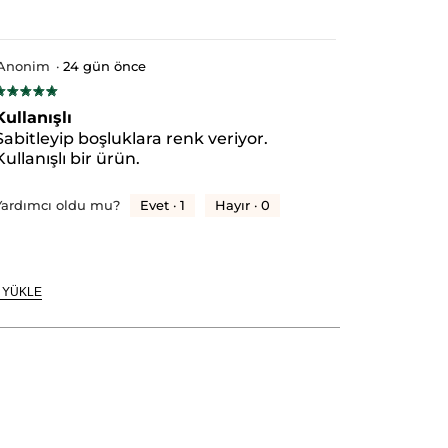
Anonim
·
24 gün önce
★★★★★
★★★★★
/5
Kullanışlı
ıldız.
Sabitleyip boşluklara renk veriyor.
Kullanışlı bir ürün.
Evet ·
1
Hayır ·
0
Yardımcı oldu mu?
 YÜKLE