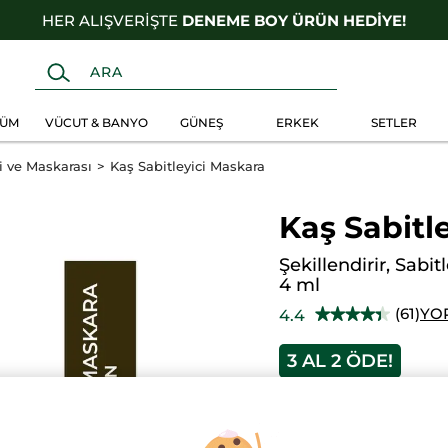
HER ALIŞVERİŞTE
DENEME BOY ÜRÜN HEDİYE!
FÜM
VÜCUT & BANYO
GÜNEŞ
ERKEK
SETLER
 ve Maskarası
Kaş Sabitleyici Maskara
Kaş Sabitl
Şekillendirir, Sabit
4 ml
(61)
YO
4.4
★★★★★
★★★★★
4.4/5
yıldız.
3 AL 2 ÖDE!
Bu
ürün
827.90 TL
için
yorumları
okuyun:
Kaş
Sabitleyici