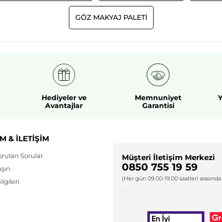
GÖZ MAKYAJ PALETI
Hediyeler ve
Memnuniyet
Y
Avantajlar
Garantisi
M & İLETİŞİM
orulan Sorular
Müşteri İletişim Merkezi
0850 755 19 59
aşın
(Her gün 09.00-19.00 saatleri arasında 
lgileri