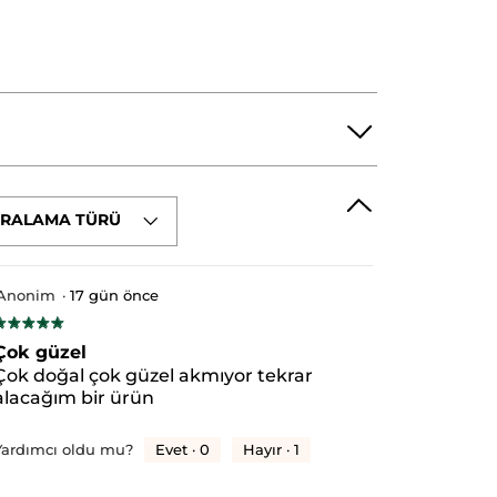
IRALAMA TÜRÜ
OSE
ACRYLATES COPOLYMER
TONE
SODIUM PHOSPHATE
Anonim
·
17 gün önce
★★★★★
★★★★★
/5
Çok güzel
ıldız.
Çok doğal çok güzel akmıyor tekrar
alacağım bir ürün
Evet ·
0
Hayır ·
1
Yardımcı oldu mu?