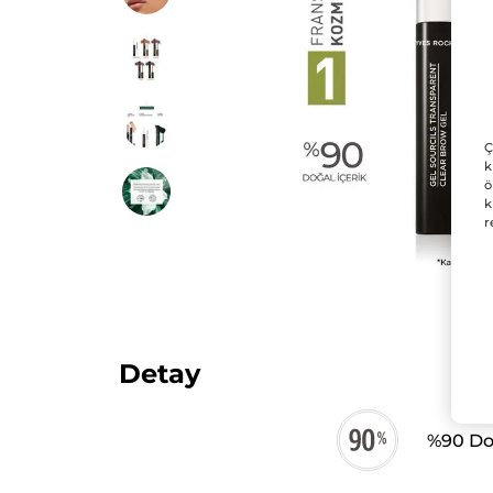
Ç
k
ö
k
r
Detay
%90 Doğ