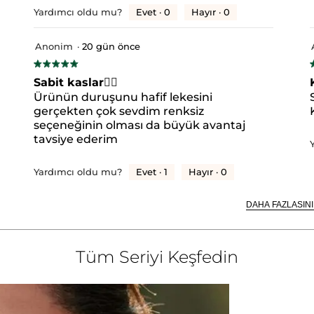
yıldızlı 3 yorum.
yıldızlı yorumları filtrelemek için seçin.
Evet ·
0
Hayır ·
0
Yardımcı oldu mu?
yıldızlı 1 yorum.
yıldızlı yorumları filtrelemek için seçin.
yıldızlı 5 yorum.
yıldızlı yorumları filtrelemek için seçin.
Anonim
·
20 gün önce
.
★★★★★
★★★★★
5/5
5
Sabit kaslar🧚‍♀️
yıldız.
y
Ürünün duruşunu hafif lekesini
gerçekten çok sevdim renksiz
seçeneğinin olması da büyük avantaj
tavsiye ederim
Evet ·
1
Hayır ·
0
Yardımcı oldu mu?
DAHA FAZLASINI
Tüm Seriyi Keşfedin