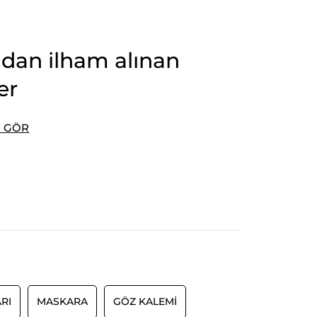
dan ilham alınan
er
I GÖR
RI
MASKARA
GÖZ KALEMI