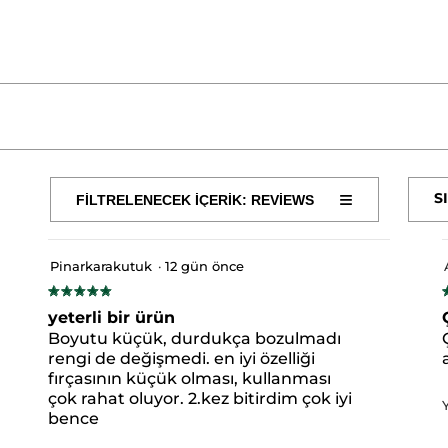
≡
S
FİLTRELENECEK İÇERİK: REVIEWS
Aşağıdaki
N
PVP
PENTYLENE GLYCOL
HYDROXYETHYLCELLUL
düğmeye
tıklandığında
HEXYLGLYCERIN
DISODIUM PHOSPHATE
PANTOLAC
aşağıdaki
içerik
Pinarkarakutuk
·
12 gün önce
güncellenir
★★★★★
★★★★★
#HerşeyiAçıklıyoruz
5/5
5
yeterli bir ürün
yıldız.
y
Boyutu küçük, durdukça bozulmadı
rengi de değişmedi. en iyi özelliği
fırçasının küçük olması, kullanması
 yıldızlı 43 yorum.
 yıldızlı yorumları filtrelemek için seçin.
çok rahat oluyor. 2.kez bitirdim çok iyi
bence
yıldızlı 9 yorum.
yıldızlı yorumları filtrelemek için seçin.