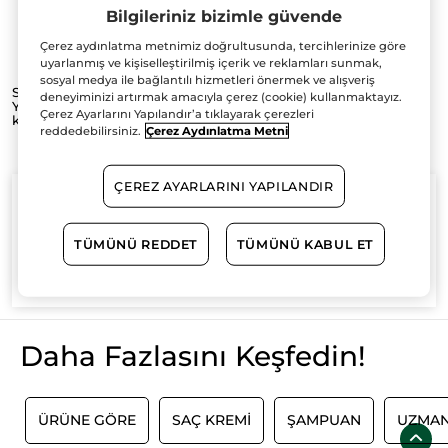
Bilgileriniz bizimle güvende
Çerez aydınlatma metnimiz doğrultusunda, tercihlerinize göre
uyarlanmış ve kişiselleştirilmiş içerik ve reklamları sunmak,
Saç Bakım Rutini
sosyal medya ile bağlantılı hizmetleri önermek ve alışveriş
Saç bakım rutininiz için tüm saç tiplerine özel bakım ürünleri
deneyiminizi artırmak amacıyla çerez (cookie) kullanmaktayız.
Yves Rocher'de! Rutine ilk olarak şampuan ile sonrasında saç
Çerez Ayarlarını Yapılandır’a tıklayarak çerezleri
kremi ile haftada 1 ya da 2 kere saç maskesi uygulayarak
reddedebilirsiniz.
Çerez Aydınlatma Metni
devam edebilirsiniz. Saç bakım rutininize saç peelingi, saç
sirkesi gibi uzman saç bakım ürünlerini de ekleyebilirsiniz.
DAHA FAZLASI İÇIN
Canlı,parlak ve sağlıklı saçlara sahip olmak için saçınızın tüm
ihtiyacını karşılamak üzere geliştirilen saç ürünlerimiz, saçı
ÇEREZ AYARLARINI YAPILANDIR
kökten uca besleyerek, yenilenmesine ve sağlıkla uzamasına
yardımcı olur.Yenilenen serimizin yıldız bitkisel içeriği Organik
agav ile saç köklerini derinlemesine besler. Agav, daha iyi
beslenmiş saç köklerinin oluşmasını sağlar
TÜMÜNÜ REDDET
TÜMÜNÜ KABUL ET
%100
bitkisel
60 hektarlık
bitkisel
aktifler
tarım sahası
Daha Fazlasını Keşfedin!
I
ÜRÜNE GÖRE
SAÇ KREMI
ŞAMPUAN
UZMAN