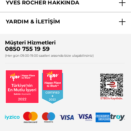
YVES ROCHER HAKKINDA
Biz Kimiz ?
YARDIM & İLETİŞİM
Yves Rocher Vakfı
Sıkça Sorulan Sorular
Yves Rocher İnsan Kaynakları
Müşteri Hizmetleri
Bize Ulaşın
0850 755 19 59
Firma Bilgileri
(Her gün 09.00-19.00 saatleri arasında bize ulaşabilirsiniz)