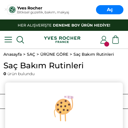
Yves Rocher
Aç
Bitkisel güzellik, bakım, makyaj
HER ALIŞVERİŞTE
DENEME BOY ÜRÜN HEDİYE!
Anasayfa
SAÇ
ÜRÜNE GÖRE
Saç Bakım Rutinleri
Saç Bakım Rutinleri
0
ürün bulundu
FILTRELE
SIRALAMA