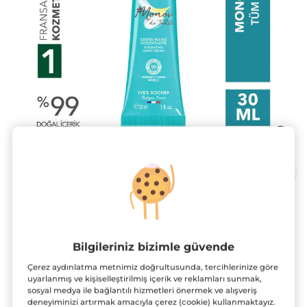
Monoi Nemlendirici Besleyici El
Kremi-Tüm Ciltler - Monoi de Tahiti-
Bilgileriniz bizimle güvende
Vegan
Çerez aydınlatma metnimiz doğrultusunda, tercihlerinize göre
30 ml
uyarlanmış ve kişiselleştirilmiş içerik ve reklamları sunmak,
★★★★★
★★★★★
4.8
sosyal medya ile bağlantılı hizmetleri önermek ve alışveriş
(124)
YORUM EKLE
deneyiminizi artırmak amacıyla çerez (cookie) kullanmaktayız.
4.8/5