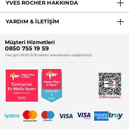
YVES ROCHER HAKKINDA
Biz Kimiz ?
YARDIM & İLETİŞİM
Yves Rocher Vakfı
Sıkça Sorulan Sorular
Yves Rocher İnsan Kaynakları
Müşteri Hizmetleri
Bize Ulaşın
0850 755 19 59
Firma Bilgileri
(Her gün 09.00-19.00 saatleri arasında bize ulaşabilirsiniz)