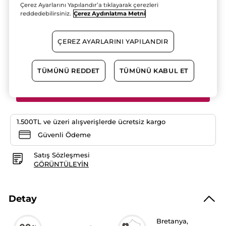
Çerez Ayarlarını Yapılandır’a tıklayarak çerezleri
yıldız.
2 ADET VE ÜZERI %50 INDIRIM!
Bu
reddedebilirsiniz.
Çerez Aydınlatma Metni
ürün
312.90 TL
için
yorumları
2 ve üzeri 156,45 TL
okuyun:
ÇEREZ AYARLARINI YAPILANDIR
Monoi
Nemlendirici
Adet
Besleyici
El
TÜMÜNÜ REDDET
TÜMÜNÜ KABUL ET
Kremi-
Tüm
Ciltler
SEPETE EKLE
-
Monoi
de
Tahiti-
Vegan
1.500TL ve üzeri alışverişlerde ücretsiz kargo
Güvenli Ödeme
Satış Sözleşmesi
GÖRÜNTÜLEYIN
Detay
Bretanya,