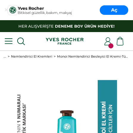
Yves Rocher
Aç
Bitkisel güzellik, bakım, makyaj
HER ALIŞVERİŞTE
DENEME BOY ÜRÜN HEDİYE!
...
Nemlendirici El Kremleri
Monoi Nemlendirici Besleyici El Kremi-Tüm Ciltler - Monoi de Tahiti- Vegan