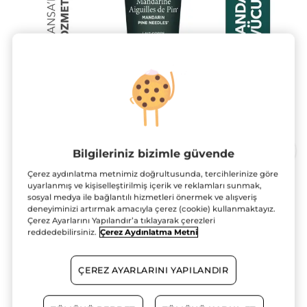
Bilgileriniz bizimle güvende
Çerez aydınlatma metnimiz doğrultusunda, tercihlerinize göre
uyarlanmış ve kişiselleştirilmiş içerik ve reklamları sunmak,
Mini boy-30 ML- Vücut Losyonu-
sosyal medya ile bağlantılı hizmetleri önermek ve alışveriş
deneyiminizi artırmak amacıyla çerez (cookie) kullanmaktayız.
Mandalina & Çam
Çerez Ayarlarını Yapılandır’a tıklayarak çerezleri
reddedebilirsiniz.
Çerez Aydınlatma Metni
30 ml
★★★★★
★★★★★
4.8
(4)
YORUM EKLE
4.8/5
ÇEREZ AYARLARINI YAPILANDIR
yıldız.
3 AL 2 ÖDE!
Bu
ürün
154.90 TL
için