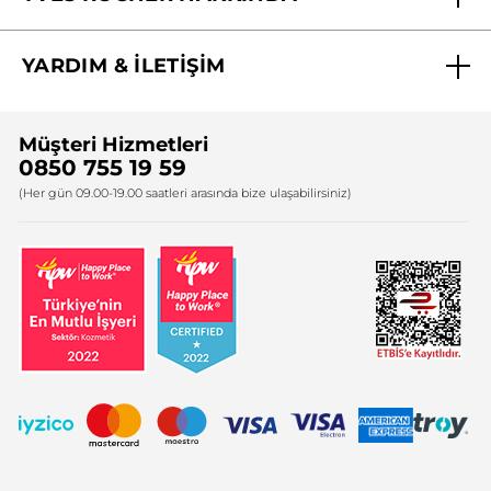
Biz Kimiz ?
YARDIM & İLETİŞİM
Yves Rocher Vakfı
Sıkça Sorulan Sorular
Yves Rocher İnsan Kaynakları
Müşteri Hizmetleri
Bize Ulaşın
0850 755 19 59
Firma Bilgileri
(Her gün 09.00-19.00 saatleri arasında bize ulaşabilirsiniz)