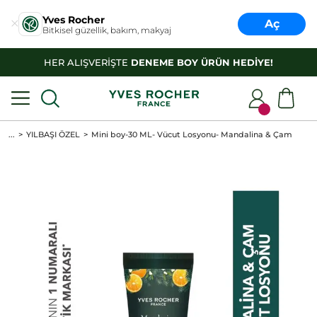
Yves Rocher
Aç
Bitkisel güzellik, bakım, makyaj
HER ALIŞVERİŞTE
DENEME BOY ÜRÜN HEDİYE!
...
YILBAŞI ÖZEL
Mini boy-30 ML- Vücut Losyonu- Mandalina & Çam