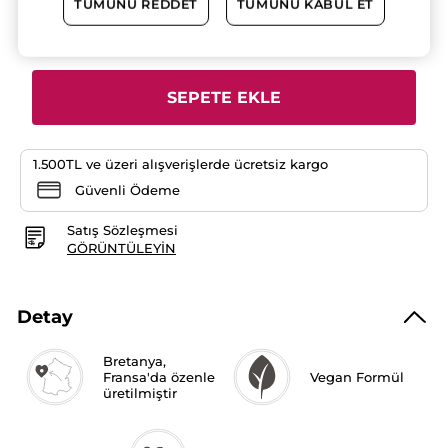
TÜMÜNÜ REDDET
TÜMÜNÜ KABUL ET
yorumları
okuyun:
Adet
Yılbaşı
Mini
Vücut
Losyonu-
Mandalina
SEPETE EKLE
&
Çam
30
ml
1.500TL ve üzeri alışverişlerde ücretsiz kargo
Güvenli Ödeme
Satış Sözleşmesi
GÖRÜNTÜLEYIN
Detay
Bretanya,
Fransa'da özenle
Vegan Formül
üretilmiştir