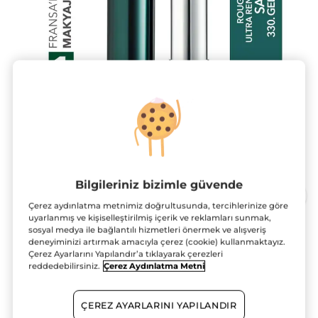
Kamera ile dene!
Bilgileriniz bizimle güvende
Çerez aydınlatma metnimiz doğrultusunda, tercihlerinize göre
uyarlanmış ve kişiselleştirilmiş içerik ve reklamları sunmak,
sosyal medya ile bağlantılı hizmetleri önermek ve alışveriş
Rouge Botanique Ultra Renkli
deneyiminizi artırmak amacıyla çerez (cookie) kullanmaktayız.
Çerez Ayarlarını Yapılandır’a tıklayarak çerezleri
Nemlendirici Saten Ruj - 330. Gelincik
reddedebilirsiniz.
Çerez Aydınlatma Metni
Kırmızısı -Vegan-3.5g
3.5 g
ÇEREZ AYARLARINI YAPILANDIR