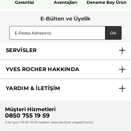
Garantisi
Avantajları
Deneme Boy Ürün
E-Bülten ve Üyelik
OK
SERVİSLER
Mağazalarımız
YVES ROCHER HAKKINDA
Biz Kimiz ?
YARDIM & İLETİŞİM
Yves Rocher Vakfı
Sıkça Sorulan Sorular
Yves Rocher İnsan Kaynakları
Müşteri Hizmetleri
Bize Ulaşın
0850 755 19 59
Firma Bilgileri
(Her gün 09.00-19.00 saatleri arasında bize ulaşabilirsiniz)