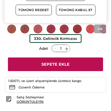
★★★★★
★★★★★
4.3
(23)
YORUM EKLE
4.3/5
yıldız.
TÜMÜNÜ REDDET
TÜMÜNÜ KABUL ET
3 AL 2 ÖDE!
Bu
ürün
1099.90 TL
için
yorumları
okuyun:
Rouge
+16
Botanique
Ultra
Renkli
330. Gelincik Kırmızısı
Nemlendirici
Saten
Ruj
Adet
-
100.
Nude
Kahve
-
SEPETE EKLE
Vegan-
3.5g
1.500TL ve üzeri alışverişlerde ücretsiz kargo
Güvenli Ödeme
Satış Sözleşmesi
GÖRÜNTÜLEYIN