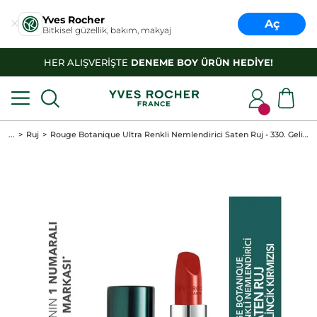
Yves Rocher
Aç
Bitkisel güzellik, bakım, makyaj
HER ALIŞVERİŞTE
DENEME BOY ÜRÜN HEDİYE!
...
Ruj
Rouge Botanique Ultra Renkli Nemlendirici Saten Ruj - 330. Gelincik Kırmızısı -Vegan-3.5g