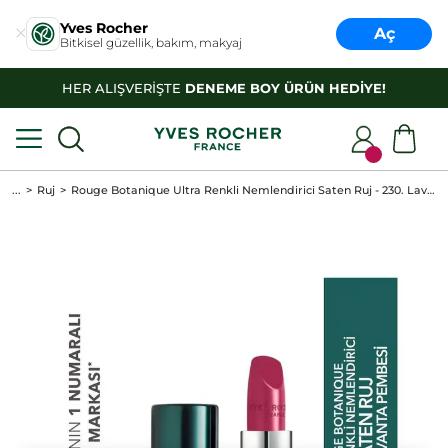
Yves Rocher
Aç
Bitkisel güzellik, bakım, makyaj
HER ALIŞVERİŞTE
DENEME BOY ÜRÜN HEDİYE!
...
Ruj
Rouge Botanique Ultra Renkli Nemlendirici Saten Ruj - 230. Lavanta Pembesi -Vegan-3.5g