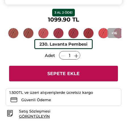
★★★★★
★★★★★
4.3
(23)
YORUM EKLE
4.3/5
yıldız.
3 AL 2 ÖDE!
Bu
ürün
1099.90 TL
için
yorumları
okuyun:
Rouge
+16
Botanique
Ultra
Renkli
230. Lavanta Pembesi
Nemlendirici
Saten
Ruj
Adet
-
100.
Nude
Kahve
-
SEPETE EKLE
Vegan-
3.5g
1.500TL ve üzeri alışverişlerde ücretsiz kargo
Güvenli Ödeme
Satış Sözleşmesi
GÖRÜNTÜLEYIN