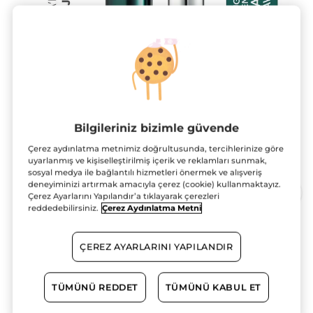
Bilgileriniz bizimle güvende
Kamera ile dene!
Çerez aydınlatma metnimiz doğrultusunda, tercihlerinize göre
uyarlanmış ve kişiselleştirilmiş içerik ve reklamları sunmak,
sosyal medya ile bağlantılı hizmetleri önermek ve alışveriş
deneyiminizi artırmak amacıyla çerez (cookie) kullanmaktayız.
Çerez Ayarlarını Yapılandır’a tıklayarak çerezleri
reddedebilirsiniz.
Çerez Aydınlatma Metni
Rouge Botanique Ultra Renkli
ÇEREZ AYARLARINI YAPILANDIR
Nemlendirici Saten Ruj - 230. Lavanta
Pembesi -Vegan-3.5g
TÜMÜNÜ REDDET
TÜMÜNÜ KABUL ET
3.5 g