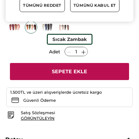
yıldız.
3 AL 2 ÖDE!
TÜMÜNÜ REDDET
TÜMÜNÜ KABUL ET
Bu
ürün
1284.90 TL
için
yorumları
okuyun:
4’lü
Far
Paleti
–
Sıcak Zambak
Manolya
Pudra
Adet
SEPETE EKLE
1.500TL ve üzeri alışverişlerde ücretsiz kargo
Güvenli Ödeme
Satış Sözleşmesi
GÖRÜNTÜLEYIN