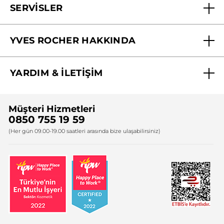
SERVİSLER
Mağazalarımız
YVES ROCHER HAKKINDA
Biz Kimiz ?
YARDIM & İLETİŞİM
Yves Rocher Vakfı
Sıkça Sorulan Sorular
Yves Rocher İnsan Kaynakları
Müşteri Hizmetleri
Bize Ulaşın
0850 755 19 59
Firma Bilgileri
(Her gün 09.00-19.00 saatleri arasında bize ulaşabilirsiniz)