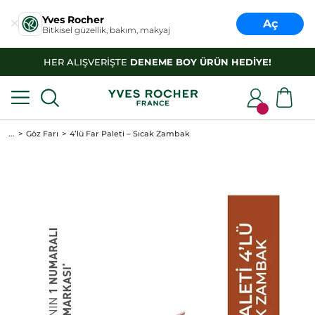
Yves Rocher
Aç
Bitkisel güzellik, bakım, makyaj
HER ALIŞVERİŞTE
DENEME BOY ÜRÜN HEDİYE!
...
Göz Farı
4’lü Far Paleti – Sıcak Zambak