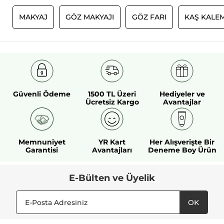
I
MAKYAJ
GÖZ MAKYAJI
GÖZ FARI
KAŞ KALEM
Güvenli Ödeme
1500 TL Üzeri
Hediyeler ve
Ücretsiz Kargo
Avantajlar
Memnuniyet
YR Kart
Her Alışverişte Bir
Garantisi
Avantajları
Deneme Boy Ürün
E-Bülten ve Üyelik
OK