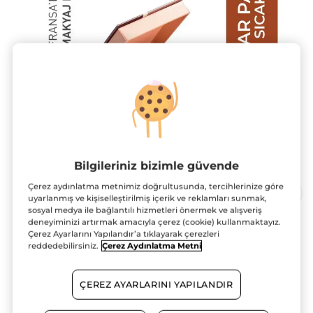
Kamera ile dene!
Bilgileriniz bizimle güvende
Çerez aydınlatma metnimiz doğrultusunda, tercihlerinize göre
uyarlanmış ve kişiselleştirilmiş içerik ve reklamları sunmak,
sosyal medya ile bağlantılı hizmetleri önermek ve alışveriş
deneyiminizi artırmak amacıyla çerez (cookie) kullanmaktayız.
Çerez Ayarlarını Yapılandır’a tıklayarak çerezleri
4’lü Far Paleti – Sıcak Zambak
reddedebilirsiniz.
Çerez Aydınlatma Metni
Zambak esintili, altın tonlu ışıltılı...
5.9 g
ÇEREZ AYARLARINI YAPILANDIR
★★★★★
★★★★★
4.6
(83)
YORUM EKLE
4.6/5