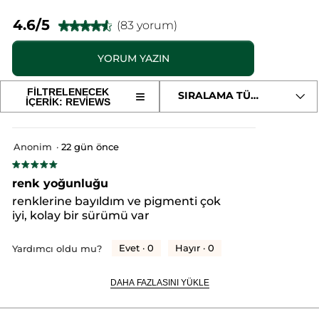
Menşei: FR
MICA
MAGNESIUM MYRISTATE
CALCIUM SODIUM BOROSILICATE
4.6/5
(83 yorum)
Ambalaj Türü :
★★★★★
★★★★★
Kutu
SYNTHETIC FLUORPHLOGOPITE
4.6/5
Ürün Kodu: 59325
CALCIUM ALUMINUM BOROSILICATE
yıldız.
YORUM YAZIN
.
ISONONYL ISONONANOATE
ISOPROPYL PALMITATE
Bu
ürün
BUTYROSPERMUM PARKII (SHEA) BUTTER
Bu
için
ISOSTEARYL ISOSTEARATE
ETHYLHEXYLGLYCERIN
FİLTRELENECEK
≡
SIRALAMA TÜRÜ
yorumları
Aşağıdaki
İÇERİK: REVIEWS
COCOS NUCIFERA (COCONUT) OIL
eylem
OCTYLDODECANOL
okuyun:
düğmeye
OCTYLDODECYL MYRISTATE
TIN OXIDE
SORBIC ACID
tıklandığında
4’lü
oturum
TOCOPHEROL
aşağıdaki
Far
içerik
HELIANTHUS ANNUUS (SUNFLOWER) SEED OIL
Paleti
Anonim
·
22 gün önce
açma
güncellenir
–
MACADAMIA INTEGRIFOLIA SEED OIL
Manolya
★★★★★
★★★★★
CENTAUREA CYANUS FLOWER EXTRACT
sayfasına
Pudra
5/5
renk yoğunluğu
CI 19140 (YELLOW 5 LAKE)
CI 42090 (BLUE 1 LAKE)
yıldız.
yeniden
CI 77007 (ULTRAMARINES)
CI 77491 (IRON OXIDES)
renklerine bayıldım ve pigmenti çok
CI 77492 (IRON OXIDES)
CI 77499 (IRON OXIDES)
iyi, kolay bir sürümü var
yönlendirecektir.
CI 77510 (FERRIC FERROCYANIDE)
CI 77742 (MANGANESE VIOLET)
Evet ·
0
Hayır ·
0
Yardımcı oldu mu?
CI 77891 (TITANIUM DIOXIDE)
11076v0
DAHA FAZLASINI YÜKLE
#HerşeyiAçıklıyoruz
* Doğal içerikler