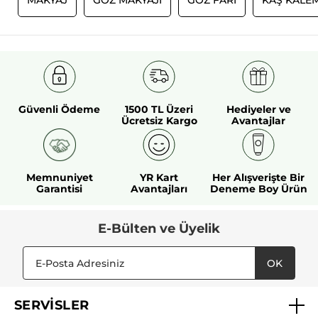
I
MAKYAJ
GÖZ MAKYAJI
GÖZ FARI
KAŞ KALEM
Güvenli Ödeme
1500 TL Üzeri
Hediyeler ve
Ücretsiz Kargo
Avantajlar
Memnuniyet
YR Kart
Her Alışverişte Bir
Garantisi
Avantajları
Deneme Boy Ürün
E-Bülten ve Üyelik
OK
SERVİSLER