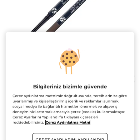
Bilgileriniz bizimle güvende
Çerez aydınlatma metnimiz doğrultusunda, tercihlerinize göre
Asansörlü Kaş Kalemi
uyarlanmış ve kişiselleştirilmiş içerik ve reklamları sunmak,
sosyal medya ile bağlantılı hizmetleri önermek ve alışveriş
Belirgin ve doğal kaşlar
deneyiminizi artırmak amacıyla çerez (cookie) kullanmaktayız.
0.09 g
Çerez Ayarlarını Yapılandır’a tıklayarak çerezleri
reddedebilirsiniz.
Çerez Aydınlatma Metni
★★★★★
★★★★★
4.8
(204)
YORUM EKLE
4.8/5
yıldız.
3 AL 2 ÖDE!
Bu
ÇEREZ AYARLARINI YAPILANDIR