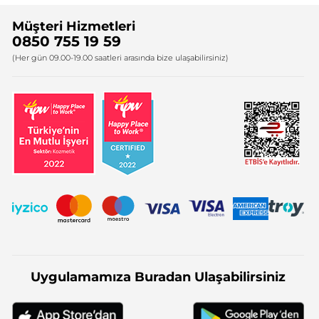
Sıkça Sorulan Sorular
Yves Rocher İnsan Kaynakları
Müşteri Hizmetleri
Bize Ulaşın
0850 755 19 59
Firma Bilgileri
(Her gün 09.00-19.00 saatleri arasında bize ulaşabilirsiniz)
Uygulamamıza Buradan Ulaşabilirsiniz