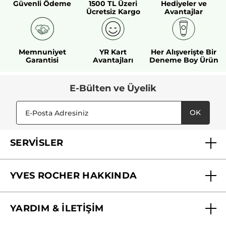
Güvenli Ödeme
1500 TL Üzeri
Hediyeler ve
Ücretsiz Kargo
Avantajlar
Memnuniyet
YR Kart
Her Alışverişte Bir
Garantisi
Avantajları
Deneme Boy Ürün
E-Bülten ve Üyelik
OK
SERVİSLER
Mağazalarımız
YVES ROCHER HAKKINDA
Biz Kimiz ?
YARDIM & İLETİŞİM
Yves Rocher Vakfı