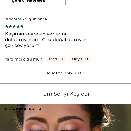
Aşağıdaki
İÇERİK: REVIEWS
CI 77499 (IRON OXIDES)
CI 77891 (TITANIUM DIOXIDE)]
eylem
okuyun:
düğmeye
10543v0
tıklandığında
Asansörlü
oturum
aşağıdaki
Kaş
içerik
Kalemi
Anonim
·
9 gün önce
açma
güncellenir
#HerşeyiAçıklıyoruz
★★★★★
★★★★★
sayfasına
5/5
* Doğal içerikler
Kaşımın seyrelen yerlerini
yıldız.
* Diğer içerikler
yeniden
dolduruyorum. Çok doğal duruyor
çok seviyorum
yönlendirecektir.
Evet ·
0
Hayır ·
0
Yardımcı oldu mu?
DAHA FAZLASINI YÜKLE
Tüm Seriyi Keşfedin
DOĞANIN RENKLERI