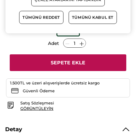
ürün
749.90 TL
için
yorumları
okuyun:
TÜMÜNÜ REDDET
TÜMÜNÜ KABUL ET
Asansörlü
Kaş
Kalemi
Küllü
Adet
SEPETE EKLE
1.500TL ve üzeri alışverişlerde ücretsiz kargo
Güvenli Ödeme
Satış Sözleşmesi
GÖRÜNTÜLEYIN
Detay