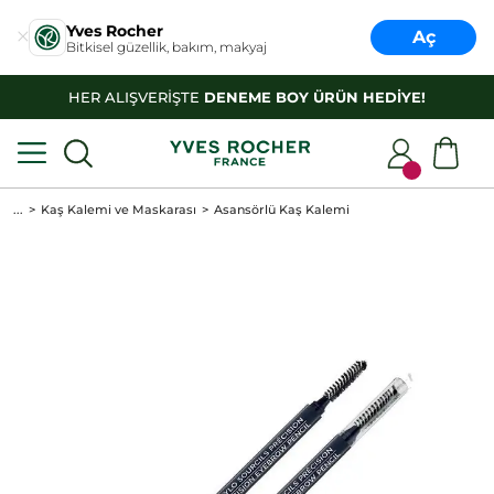
Yves Rocher
Aç
Bitkisel güzellik, bakım, makyaj
HER ALIŞVERİŞTE
DENEME BOY ÜRÜN HEDİYE!
...
Kaş Kalemi ve Maskarası
Asansörlü Kaş Kalemi