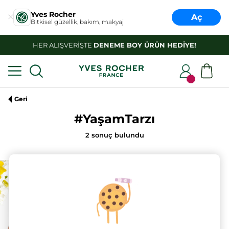
Yves Rocher
Aç
Bitkisel güzellik, bakım, makyaj
HER ALIŞVERİŞTE
DENEME BOY ÜRÜN HEDİYE!
Geri
#YaşamTarzı
2
sonuç bulundu