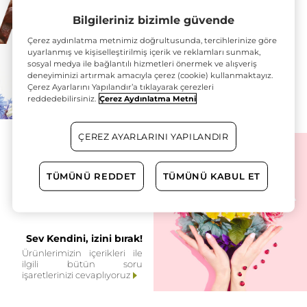
Bilgileriniz bizimle güvende
Çerez aydınlatma metnimiz doğrultusunda, tercihlerinize göre
uyarlanmış ve kişiselleştirilmiş içerik ve reklamları sunmak,
sosyal medya ile bağlantılı hizmetleri önermek ve alışveriş
İçerik ansiklopedisi
deneyiminizi artırmak amacıyla çerez (cookie) kullanmaktayız.
Ürünlerimizin içerikleri ile
Çerez Ayarlarını Yapılandır’a tıklayarak çerezleri
ilgili bütün soru
reddedebilirsiniz.
Çerez Aydınlatma Metni
işaretlerinizi cevaplıyoruz
ÇEREZ AYARLARINI YAPILANDIR
TÜMÜNÜ REDDET
TÜMÜNÜ KABUL ET
Sev Kendini, izini bırak!
Ürünlerimizin içerikleri ile
ilgili bütün soru
işaretlerinizi cevaplıyoruz