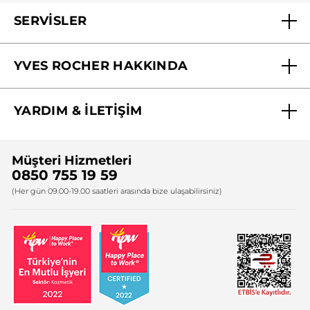
SERVİSLER
Mağazalarımız
YVES ROCHER HAKKINDA
Biz Kimiz ?
YARDIM & İLETİŞİM
Yves Rocher Vakfı
Sıkça Sorulan Sorular
Yves Rocher İnsan Kaynakları
Müşteri Hizmetleri
Bize Ulaşın
0850 755 19 59
Firma Bilgileri
(Her gün 09.00-19.00 saatleri arasında bize ulaşabilirsiniz)