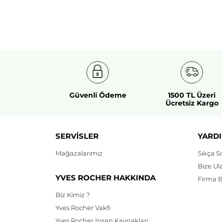
Güvenli Ödeme
1500 TL Üzeri
Ücretsiz Kargo
SERVİSLER
YARDI
Mağazalarımız
Sıkça S
Bize Ul
YVES ROCHER HAKKINDA
Firma Bi
Biz Kimiz ?
Yves Rocher Vakfı
Yves Rocher İnsan Kaynakları