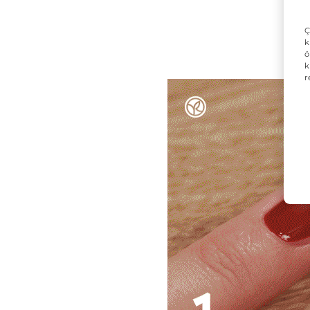
Ç
k
ö
k
r