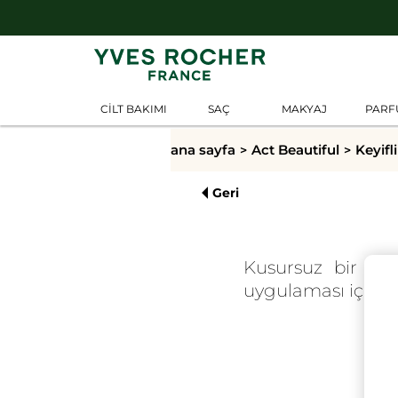
CİLT BAKIMI
SAÇ
MAKYAJ
PAR
ana sayfa
Act Beautiful
Keyifl
Geri
Kusursuz bir man
uygulaması için m