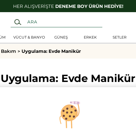
HER ALIŞVERİŞTE
DENEME BOY ÜRÜN HEDİYE!
FÜM
VÜCUT & BANYO
GÜNEŞ
ERKEK
SETLER
i Bakım
Uygulama: Evde Manikür
Uygulama: Evde Manikür
ikür için bütün sırlarımızı açıklıyoruz! 
akaleyi inceleyin.