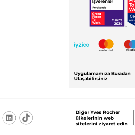
Uygulamamıza Buradan
Ulaşabilirsiniz
Diğer Yves Rocher
ülkelerinin web
sitelerini ziyaret edin