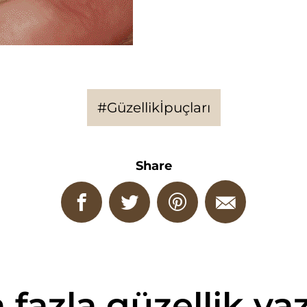
#Güzellikİpuçları
Share
fazla güzellik yazı