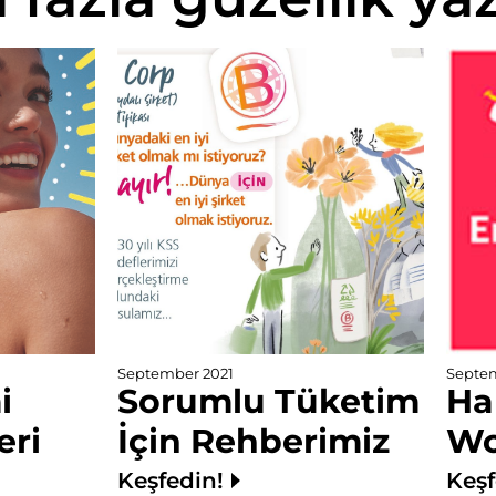
September 2021
Septem
i
Sorumlu Tüketim
Ha
eri
İçin Rehberimiz
Wo
Keşfedin!
Keşf