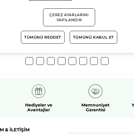
%100
bitkisel
60 hektarlı
ÇEREZ AYARLARINI
aktifler
tarım sahası
YAPILANDIR
TÜMÜNÜ REDDET
TÜMÜNÜ KABUL ET
Daha Fazlasını Keşfedin!
Hediyeler ve
Memnuniyet
Y
Avantajlar
Garantisi
M & İLETİŞİM