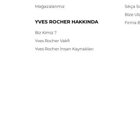
Mağazalarımız
Sıkça S
Bize Ul
YVES ROCHER HAKKINDA
Firma Bi
Biz Kimiz ?
Yves Rocher Vakfı
Yves Rocher İnsan Kaynakları