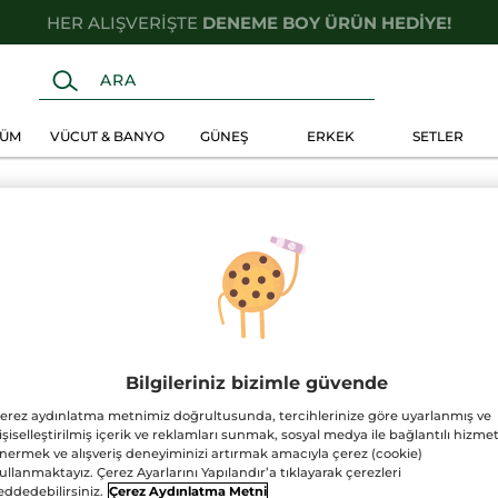
HER ALIŞVERİŞTE
DENEME BOY ÜRÜN HEDİYE!
FÜM
VÜCUT & BANYO
GÜNEŞ
ERKEK
SETLER
Bilgileriniz bizimle güvende
erez aydınlatma metnimiz doğrultusunda, tercihlerinize göre uyarlanmış ve
işiselleştirilmiş içerik ve reklamları sunmak, sosyal medya ile bağlantılı hizmet
nermek ve alışveriş deneyiminizi artırmak amacıyla çerez (cookie)
ullanmaktayız. Çerez Ayarlarını Yapılandır’a tıklayarak çerezleri
eddedebilirsiniz.
Çerez Aydınlatma Metni