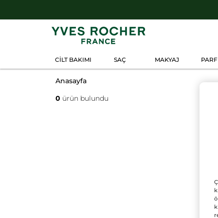
CİLT BAKIMI
SAÇ
MAKYAJ
PAR
Anasayfa
0
ürün bulundu
Ç
k
ö
k
r