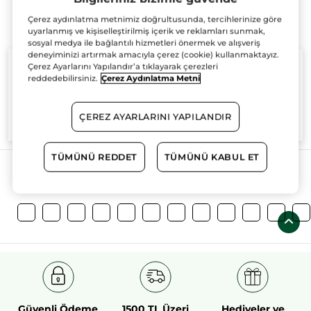
Çerez aydınlatma metnimiz doğrultusunda, tercihlerinize göre
uyarlanmış ve kişiselleştirilmiş içerik ve reklamları sunmak,
sosyal medya ile bağlantılı hizmetleri önermek ve alışveriş
deneyiminizi artırmak amacıyla çerez (cookie) kullanmaktayız.
Çerez Ayarlarını Yapılandır’a tıklayarak çerezleri
reddedebilirsiniz.
Çerez Aydınlatma Metni
%100
bitkisel
60 hektarlık
bitkisel
ÇEREZ AYARLARINI YAPILANDIR
aktifler
tarım sahası
TÜMÜNÜ REDDET
TÜMÜNÜ KABUL ET
Daha Fazlasını Keşfedin!
Güvenli Ödeme
1500 TL Üzeri
Hediyeler ve