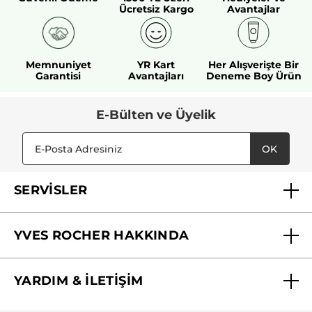
Ücretsiz Kargo
Avantajlar
Memnuniyet
YR Kart
Her Alışverişte Bir
Garantisi
Avantajları
Deneme Boy Ürün
E-Bülten ve Üyelik
OK
SERVİSLER
Mağazalarımız
YVES ROCHER HAKKINDA
Biz Kimiz ?
YARDIM & İLETİŞİM
Yves Rocher Vakfı
Sıkça Sorulan Sorular
Yves Rocher İnsan Kaynakları