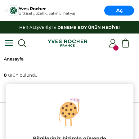
Yves Rocher
Aç
Bitkisel güzellik, bakım, makyaj
HER ALIŞVERİŞTE
DENEME BOY ÜRÜN HEDİYE!
Anasayfa
0
ürün bulundu
FILTRELE
SIRALAMA
Bilgileriniz bizimle güvende