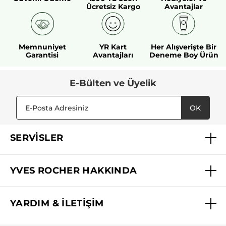
Ücretsiz Kargo
Avantajlar
Memnuniyet
YR Kart
Her Alışverişte Bir
Garantisi
Avantajları
Deneme Boy Ürün
E-Bülten ve Üyelik
OK
SERVİSLER
Mağazalarımız
YVES ROCHER HAKKINDA
Biz Kimiz ?
YARDIM & İLETİŞİM
Yves Rocher Vakfı
Sıkça Sorulan Sorular
Yves Rocher İnsan Kaynakları