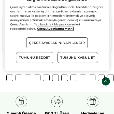
Çerez aydınlatma metnimiz doğrultusunda, tercihlerinize göre
uyarlanmış ve kişiselleştirilmiş içerik ve reklamları sunmak,
sosyal medya ile bağlantılı hizmetleri önermek ve alışveriş
deneyiminizi artırmak amacıyla çerez (cookie) kullanmaktayız.
Çerez Ayarlarını Yapılandır’a tıklayarak çerezleri
reddedebilirsiniz.
Çerez Aydınlatma Metni
%100
bitkisel
60 hektarlık
bitkisel
ÇEREZ AYARLARINI YAPILANDIR
aktifler
tarım sahası
TÜMÜNÜ REDDET
TÜMÜNÜ KABUL ET
Daha Fazlasını Keşfedin!
Güvenli Ödeme
1500 TL Üzeri
Hediyeler ve