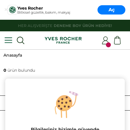
Yves Rocher
Aç
Bitkisel güzellik, bakım, makyaj
HER ALIŞVERİŞTE
DENEME BOY ÜRÜN HEDİYE!
Anasayfa
0
ürün bulundu
FILTRELE
SIRALAMA
Bilgileriniz bizimle güvende