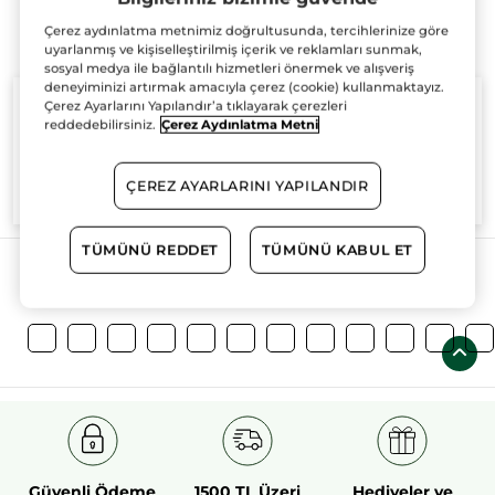
Çerez aydınlatma metnimiz doğrultusunda, tercihlerinize göre
uyarlanmış ve kişiselleştirilmiş içerik ve reklamları sunmak,
sosyal medya ile bağlantılı hizmetleri önermek ve alışveriş
deneyiminizi artırmak amacıyla çerez (cookie) kullanmaktayız.
Çerez Ayarlarını Yapılandır’a tıklayarak çerezleri
reddedebilirsiniz.
Çerez Aydınlatma Metni
%100
bitkisel
60 hektarlık
bitkisel
ÇEREZ AYARLARINI YAPILANDIR
aktifler
tarım sahası
TÜMÜNÜ REDDET
TÜMÜNÜ KABUL ET
Daha Fazlasını Keşfedin!
Güvenli Ödeme
1500 TL Üzeri
Hediyeler ve