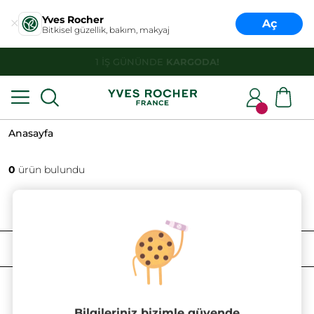
Yves Rocher
Aç
Bitkisel güzellik, bakım, makyaj
HER ALIŞVERİŞTE
DENEME BOY ÜRÜN HEDİYE!
Anasayfa
0
ürün bulundu
FILTRELE
SIRALAMA
Bilgileriniz bizimle güvende