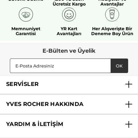
Ücretsiz Kargo
Avantajlar
Memnuniyet
YR Kart
Her Alışverişte Bir
Garantisi
Avantajları
Deneme Boy Ürün
E-Bülten ve Üyelik
OK
SERVİSLER
Mağazalarımız
YVES ROCHER HAKKINDA
Biz Kimiz ?
YARDIM & İLETİŞİM
Yves Rocher Vakfı
Sıkça Sorulan Sorular
Yves Rocher İnsan Kaynakları