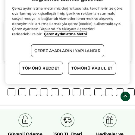
Çerez aydınlatma metnimiz doğrultusunda, tercihlerinize göre
uyarlanmış ve kişiselleştirilmiş içerik ve reklamları sunmak,
sosyal medya ile bağlantılı hizmetleri önermek ve alışveriş
deneyiminizi artırmak amacıyla çerez (cookie) kullanmaktayız.
Çerez Ayarlarını Yapılandır’a tıklayarak çerezleri
reddedebilirsiniz.
Çerez Aydınlatma Metni
%100
bitkisel
60 hektarlık
bitkisel
ÇEREZ AYARLARINI YAPILANDIR
aktifler
tarım sahası
TÜMÜNÜ REDDET
TÜMÜNÜ KABUL ET
Daha Fazlasını Keşfedin!
Güvenli Ödeme
1500 TL Üzeri
Hediyeler ve