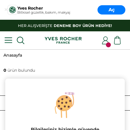
Yves Rocher
Aç
Bitkisel güzellik, bakım, makyaj
HER ALIŞVERİŞTE
DENEME BOY ÜRÜN HEDİYE!
Anasayfa
0
ürün bulundu
FILTRELE
SIRALAMA
Bilgileriniz bizimle güvende