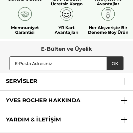
Ücretsiz Kargo
Avantajlar
Memnuniyet
YR Kart
Her Alışverişte Bir
Garantisi
Avantajları
Deneme Boy Ürün
E-Bülten ve Üyelik
OK
SERVİSLER
Mağazalarımız
YVES ROCHER HAKKINDA
Biz Kimiz ?
YARDIM & İLETİŞİM
Yves Rocher Vakfı
Sıkça Sorulan Sorular
Yves Rocher İnsan Kaynakları