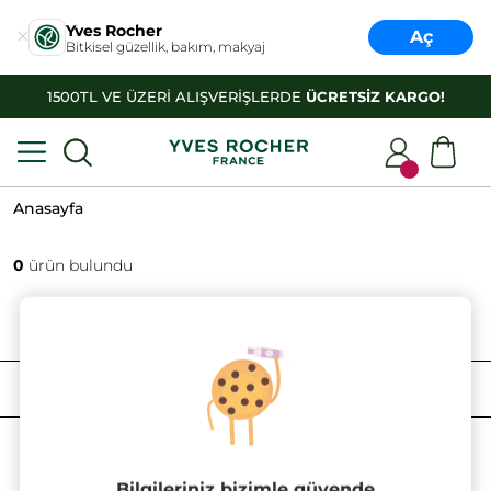
Yves Rocher
Aç
Bitkisel güzellik, bakım, makyaj
1500TL VE ÜZERİ ALIŞVERİŞLERDE
ÜCRETSİZ KARGO!
Anasayfa
0
ürün bulundu
FILTRELE
SIRALAMA
Bilgileriniz bizimle güvende