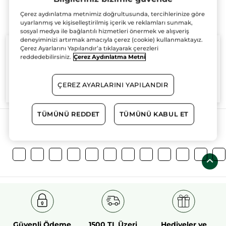
Çerez aydınlatma metnimiz doğrultusunda, tercihlerinize göre
uyarlanmış ve kişiselleştirilmiş içerik ve reklamları sunmak,
sosyal medya ile bağlantılı hizmetleri önermek ve alışveriş
deneyiminizi artırmak amacıyla çerez (cookie) kullanmaktayız.
Çerez Ayarlarını Yapılandır’a tıklayarak çerezleri
reddedebilirsiniz.
Çerez Aydınlatma Metni
%100
bitkisel
60 hektarlık
bitkisel
ÇEREZ AYARLARINI YAPILANDIR
aktifler
tarım sahası
TÜMÜNÜ REDDET
TÜMÜNÜ KABUL ET
Daha Fazlasını Keşfedin!
Güvenli Ödeme
1500 TL Üzeri
Hediyeler ve