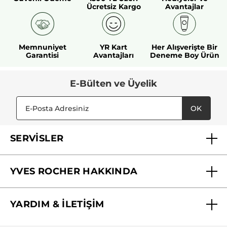
Ücretsiz Kargo
Avantajlar
Memnuniyet
YR Kart
Her Alışverişte Bir
Garantisi
Avantajları
Deneme Boy Ürün
E-Bülten ve Üyelik
OK
SERVİSLER
Mağazalarımız
YVES ROCHER HAKKINDA
Biz Kimiz ?
YARDIM & İLETİŞİM
Yves Rocher Vakfı
Sıkça Sorulan Sorular
Yves Rocher İnsan Kaynakları