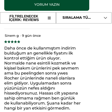
pürüzsüzleştiğini belirtti.*
yıldız.
YORUM YAZIN
.
Kullananların %88’i ciltlerinin daha az donuk göründüğünü
Bu
belirtti.*
ürün
Bu
Kullananların %81’i gözeneklerinin daha sıkışlaştığını belirtti.*
için
FİLTRELENECEK
≡
SIRALAMA TÜRÜ
28 Gün Sonra,
yorumları
Aşağıdaki
İÇERİK: REVIEWS
eylem
Kullananların %88’i ciltlerinin daha temiz olduğunu belirtti.*
okuyun:
düğmeye
Kullananların %85’i cildi ferahlatan bir etkisi olduğunu
tıklandığında
Yüz
oturum
belirtti.**
aşağıdaki
Peelingi-
*26 gönüllüde memnuniyet çalışması sonucu
içerik
Karma,Yağlı,
Sinem g
·
9 gün önce
açma
güncellenir
**26 gönüllüde haftada 2 kere uygulama sonrası yapılan
Sivilce
memnuniyet çalışması sonucu
★★★★★
★★★★★
Eğilimli
sayfasına
5/5
Cilt-
Daha önce de kullanmıştım indirim
Menşei: FR
Pure
yıldız.
yeniden
bulduğum an genellikle fiyatını ilk
Menthe
Ambalaj Türü :
Tüp
kontrol ettiğim ürün oluyor.
Arındırıcı
yönlendirecektir.
Botanik
Normalde nane esintili kozmetik ve
Ürün Kodu: 07960
Kompleks
kişisel bakım ürünlerini pek sevmem
ama bu peelingden sonra ywes
Rocher ürünlerinde naneli olanlara
elim gidiyor. Uygulamadan sonra
yüzünüzün nefes aldığını
hissediyorsunuz. Hassas cilt yapısına
sahip olmama rağmen ben günlük
de kullanabiliyorum. Şuana kadar her
hangi bir yan etkisini görmedim.