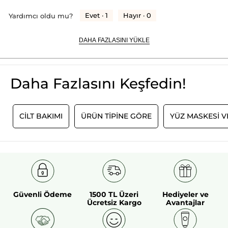
Evet ·
1
Hayır ·
0
Yardımcı oldu mu?
DAHA FAZLASINI YÜKLE
Daha Fazlasını Keşfedin!
I
CİLT BAKIMI
ÜRÜN TİPİNE GÖRE
YÜZ MASKESI V
Güvenli Ödeme
1500 TL Üzeri
Hediyeler ve
Ücretsiz Kargo
Avantajlar