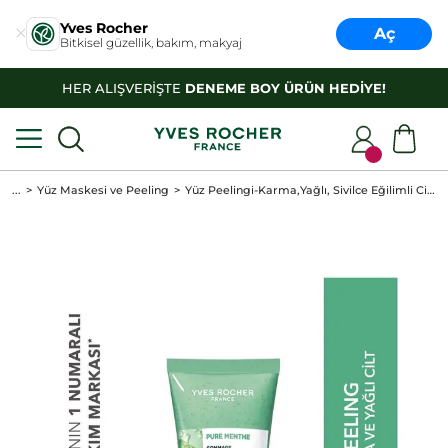
Yves Rocher
Aç
Bitkisel güzellik, bakım, makyaj
HER ALIŞVERİŞTE
DENEME BOY ÜRÜN HEDİYE!
...
Yüz Maskesi ve Peeling
Yüz Peelingi-Karma,Yağlı, Sivilce Eğilimli Cilt-Pure Menthe Arındırıcı Botanik Kompleks