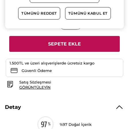
yıldız.
2.YE %50 INDIRIM!
Bu
ürün
699.90 TL
TÜMÜNÜ REDDET
TÜMÜNÜ KABUL ET
için
yorumları
okuyun:
Adet
Yüz
Peelingi-
Karma,Yağlı,
Sivilce
Eğilimli
SEPETE EKLE
Cilt-
Pure
Menthe
Arındırıcı
Botanik
1.500TL ve üzeri alışverişlerde ücretsiz kargo
Kompleks
Güvenli Ödeme
Satış Sözleşmesi
GÖRÜNTÜLEYIN
Detay
%97 Doğal İçerik