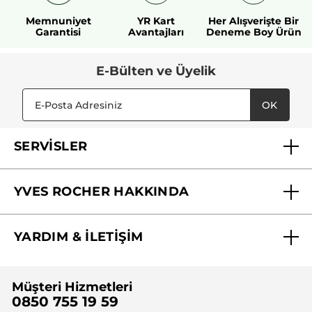
Memnuniyet
YR Kart
Her Alışverişte Bir
Garantisi
Avantajları
Deneme Boy Ürün
E-Bülten ve Üyelik
OK
SERVİSLER
Mağazalarımız
YVES ROCHER HAKKINDA
Biz Kimiz ?
YARDIM & İLETİŞİM
Yves Rocher Vakfı
Sıkça Sorulan Sorular
Yves Rocher İnsan Kaynakları
Müşteri Hizmetleri
Bize Ulaşın
0850 755 19 59