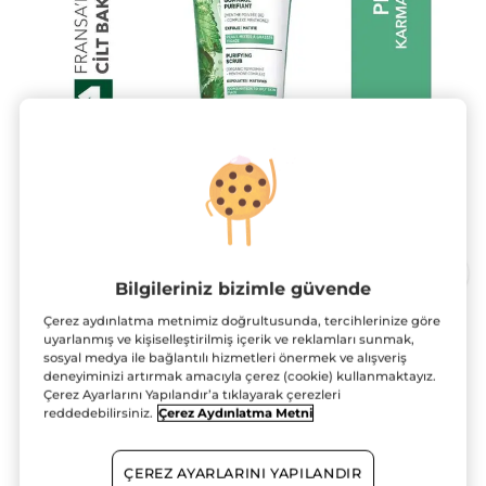
Bilgileriniz bizimle güvende
Çerez aydınlatma metnimiz doğrultusunda, tercihlerinize göre
uyarlanmış ve kişiselleştirilmiş içerik ve reklamları sunmak,
Yüz Peelingi-Karma,Yağlı, Sivilce
sosyal medya ile bağlantılı hizmetleri önermek ve alışveriş
Eğilimli Cilt-Pure Menthe Arındırıcı
deneyiminizi artırmak amacıyla çerez (cookie) kullanmaktayız.
Botanik Kompleks
Çerez Ayarlarını Yapılandır’a tıklayarak çerezleri
reddedebilirsiniz.
Çerez Aydınlatma Metni
75 ml
★★★★★
★★★★★
4.7
(465)
YORUM EKLE
ÇEREZ AYARLARINI YAPILANDIR
4.7/5