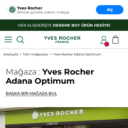
Yves Rocher
Aç
Bitkisel güzellik, bakım, makyaj
HER ALIŞVERİŞTE
DENEME BOY ÜRÜN HEDİYE!
Anasayfa
Tüm mağazalar
Yves Rocher Adana Optimum
Mağaza :
Yves Rocher
Adana Optimum
BAŞKA BİR MAĞAZA BUL