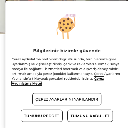
Adres :
Adana Optimum AVM,
Bilgileriniz bizimle güvende
Hacı Sabancı Bulvarı
No:28-Zm28
Çerez aydınlatma metnimiz doğrultusunda, tercihlerinize göre
1220 Yüreğir
HARİTADA GÖSTER
uyarlanmış ve kişiselleştirilmiş içerik ve reklamları sunmak, sosyal
medya ile bağlantılı hizmetleri önermek ve alışveriş deneyiminizi
artırmak amacıyla çerez (cookie) kullanmaktayız. Çerez Ayarlarını
YOL TARİFİ
Yapılandır’a tıklayarak çerezleri reddedebilirsiniz.
Çerez
Aydınlatma Metni
0322 333 36 90
ÇEREZ AYARLARINI YAPILANDIR
Çalışma Saatleri
TÜMÜNÜ REDDET
TÜMÜNÜ KABUL ET