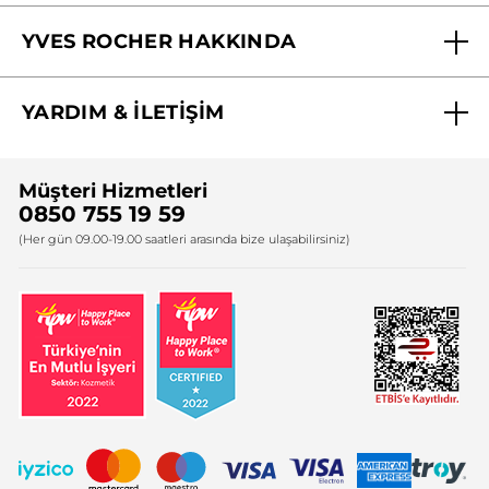
Mağazalarımız
YVES ROCHER HAKKINDA
Biz Kimiz ?
YARDIM & İLETİŞİM
Yves Rocher Vakfı
Sıkça Sorulan Sorular
Yves Rocher İnsan Kaynakları
Müşteri Hizmetleri
Bize Ulaşın
0850 755 19 59
Firma Bilgileri
(Her gün 09.00-19.00 saatleri arasında bize ulaşabilirsiniz)