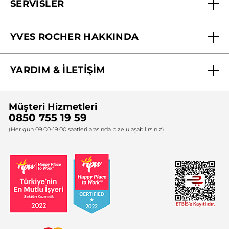
SERVİSLER
Mağazalarımız
YVES ROCHER HAKKINDA
Biz Kimiz ?
YARDIM & İLETİŞİM
Yves Rocher Vakfı
Sıkça Sorulan Sorular
Yves Rocher İnsan Kaynakları
Müşteri Hizmetleri
Bize Ulaşın
0850 755 19 59
Firma Bilgileri
(Her gün 09.00-19.00 saatleri arasında bize ulaşabilirsiniz)