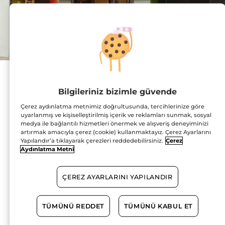
Adres :
Oran Mahallesi, Kudüs
Bilgileriniz bizimle güvende
Caddesi, No:6/A
One Tower Alışveriş
Çerez aydınlatma metnimiz doğrultusunda, tercihlerinize göre
Merkezi, Zemin Kat,
uyarlanmış ve kişiselleştirilmiş içerik ve reklamları sunmak, sosyal
Mağaza No:67-14A
medya ile bağlantılı hizmetleri önermek ve alışveriş deneyiminizi
6450 Çankaya
HARİTADA GÖSTER
artırmak amacıyla çerez (cookie) kullanmaktayız. Çerez Ayarlarını
Yapılandır’a tıklayarak çerezleri reddedebilirsiniz.
Çerez
Aydınlatma Metni
YOL TARİFİ
ÇEREZ AYARLARINI YAPILANDIR
0312 503 00 96
TÜMÜNÜ REDDET
TÜMÜNÜ KABUL ET
Çalışma Saatleri