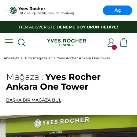
Yves Rocher
Aç
Bitkisel güzellik, bakım, makyaj
HER ALIŞVERİŞTE
DENEME BOY ÜRÜN HEDİYE!
Anasayfa
Tüm mağazalar
Yves Rocher Ankara One Tower
Mağaza :
Yves Rocher
Ankara One Tower
BAŞKA BİR MAĞAZA BUL