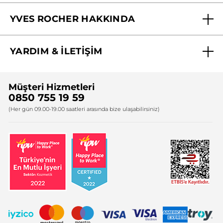
Mağazalarımız
YVES ROCHER HAKKINDA
Biz Kimiz ?
YARDIM & İLETİŞİM
Yves Rocher Vakfı
Sıkça Sorulan Sorular
Yves Rocher İnsan Kaynakları
Müşteri Hizmetleri
Bize Ulaşın
0850 755 19 59
Firma Bilgileri
(Her gün 09.00-19.00 saatleri arasında bize ulaşabilirsiniz)