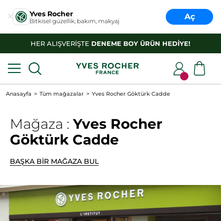
Yves Rocher
Aç
Bitkisel güzellik, bakım, makyaj
HER ALIŞVERİŞTE
DENEME BOY ÜRÜN HEDİYE!
Anasayfa
Tüm mağazalar
Yves Rocher Göktürk Cadde
Mağaza :
Yves Rocher
Göktürk Cadde
BAŞKA BİR MAĞAZA BUL