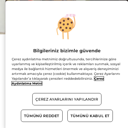
Adres :
Göktürk Merkez
Bilgileriniz bizimle güvende
Mahallesi, 2. Kayın
Sokak, No:3/E
Çerez aydınlatma metnimiz doğrultusunda, tercihlerinize göre
34077 Eyüp
HARİTADA GÖSTER
uyarlanmış ve kişiselleştirilmiş içerik ve reklamları sunmak, sosyal
medya ile bağlantılı hizmetleri önermek ve alışveriş deneyiminizi
artırmak amacıyla çerez (cookie) kullanmaktayız. Çerez Ayarlarını
YOL TARİFİ
Yapılandır’a tıklayarak çerezleri reddedebilirsiniz.
Çerez
Aydınlatma Metni
0212 803 89 25
ÇEREZ AYARLARINI YAPILANDIR
Çalışma Saatleri
TÜMÜNÜ REDDET
TÜMÜNÜ KABUL ET