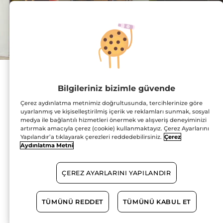
Adres :
Bağlarbaşı Mahallesi,
Bilgileriniz bizimle güvende
Bağdat Caddesi,
No:388/A
Çerez aydınlatma metnimiz doğrultusunda, tercihlerinize göre
34844 Maltepe
HARİTADA GÖSTER
uyarlanmış ve kişiselleştirilmiş içerik ve reklamları sunmak, sosyal
medya ile bağlantılı hizmetleri önermek ve alışveriş deneyiminizi
artırmak amacıyla çerez (cookie) kullanmaktayız. Çerez Ayarlarını
YOL TARİFİ
Yapılandır’a tıklayarak çerezleri reddedebilirsiniz.
Çerez
Aydınlatma Metni
0216 383 73 77
ÇEREZ AYARLARINI YAPILANDIR
Çalışma Saatleri
TÜMÜNÜ REDDET
TÜMÜNÜ KABUL ET