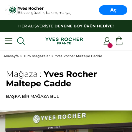
Yves Rocher
Aç
Bitkisel güzellik, bakım, makyaj
HER ALIŞVERİŞTE
DENEME BOY ÜRÜN HEDİYE!
Anasayfa
Tüm mağazalar
Yves Rocher Maltepe Cadde
Mağaza :
Yves Rocher
Maltepe Cadde
BAŞKA BİR MAĞAZA BUL