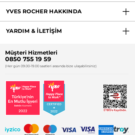
Mağazalarımız
YVES ROCHER HAKKINDA
Biz Kimiz ?
YARDIM & İLETİŞİM
Yves Rocher Vakfı
Sıkça Sorulan Sorular
Yves Rocher İnsan Kaynakları
Müşteri Hizmetleri
Bize Ulaşın
0850 755 19 59
Firma Bilgileri
(Her gün 09.00-19.00 saatleri arasında bize ulaşabilirsiniz)