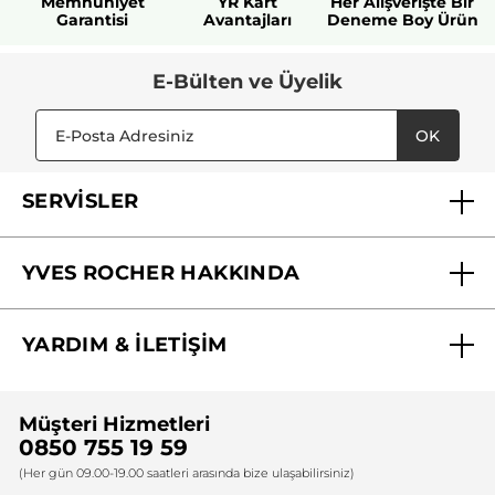
Memnuniyet
YR Kart
Her Alışverişte Bir
Garantisi
Avantajları
Deneme Boy Ürün
E-Bülten ve Üyelik
OK
SERVİSLER
Mağazalarımız
YVES ROCHER HAKKINDA
Biz Kimiz ?
YARDIM & İLETİŞİM
Yves Rocher Vakfı
Sıkça Sorulan Sorular
Yves Rocher İnsan Kaynakları
Müşteri Hizmetleri
Bize Ulaşın
0850 755 19 59
Firma Bilgileri
(Her gün 09.00-19.00 saatleri arasında bize ulaşabilirsiniz)