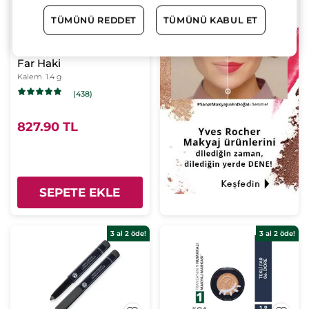
TÜMÜNÜ REDDET
TÜMÜNÜ KABUL ET
Krem Dokulu Kalem
Far Haki
Kalem
1.4 g
(438)
827.90 TL
SEPETE EKLE
3 al 2 öde!
3 al 2 öde!