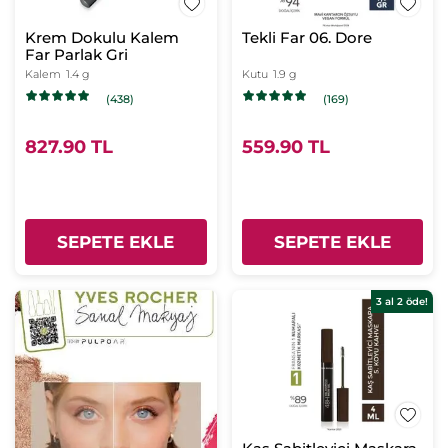
Krem Dokulu Kalem
Tekli Far 06. Dore
Far Parlak Gri
Kalem
1.4 g
Kutu
1.9 g
(438)
(169)
827.90 TL
559.90 TL
SEPETE EKLE
SEPETE EKLE
3 al 2 öde!