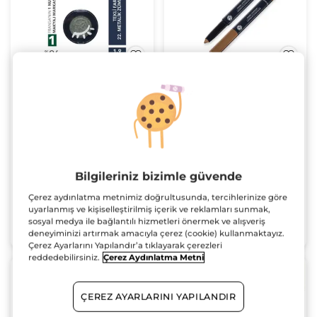
Tekli Far Metalik
Krem Dokulu Kalem
Zümrüt Yeşil
Far Bronz
Kompakt
1.9 g
Kalem
1.4 g
(169)
(438)
559.90 TL
827.90 TL
Bilgileriniz bizimle güvende
Çerez aydınlatma metnimiz doğrultusunda, tercihlerinize göre
uyarlanmış ve kişiselleştirilmiş içerik ve reklamları sunmak,
sosyal medya ile bağlantılı hizmetleri önermek ve alışveriş
SEPETE EKLE
SEPETE EKLE
deneyiminizi artırmak amacıyla çerez (cookie) kullanmaktayız.
Çerez Ayarlarını Yapılandır’a tıklayarak çerezleri
reddedebilirsiniz.
Çerez Aydınlatma Metni
3 al 2 öde!
ÇEREZ AYARLARINI YAPILANDIR