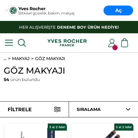
Yves Rocher
Aç
Bitkisel güzellik, bakım, makyaj
HER ALIŞVERİŞTE
DENEME BOY ÜRÜN HEDİYE!
...
MAKYAJ
GÖZ MAKYAJI
GÖZ MAKYAJI
54
ürün bulundu
FILTRELE
SIRALAMA
3 al 2 öde!
3 al 2 öde!