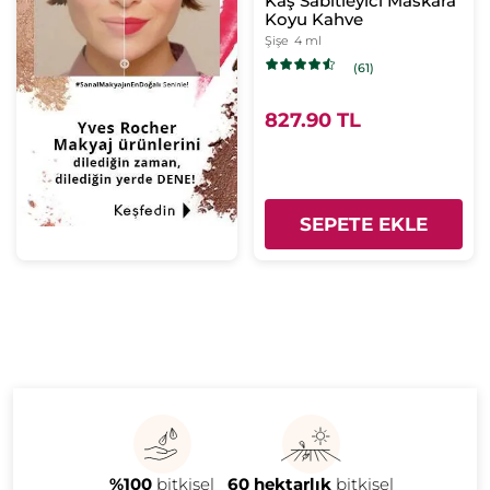
Kaş Sabitleyici Maskara
Koyu Kahve
Şişe
4 ml
(61)
827.90 TL
SEPETE EKLE
%100
bitkisel
60 hektarlık
bitkisel