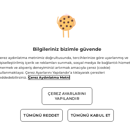
50
ml
Ücretsiz Kargo
Güvenli Ödem
Satış Sözleşmesi
GÖRÜNTÜLEYIN
Bilgileriniz bizimle güvende
erez aydınlatma metnimiz doğrultusunda, tercihlerinize göre uyarlanmış ve
işiselleştirilmiş içerik ve reklamları sunmak, sosyal medya ile bağlantılı hizmet
nermek ve alışveriş deneyiminizi artırmak amacıyla çerez (cookie)
ullanmaktayız. Çerez Ayarlarını Yapılandır’a tıklayarak çerezleri
eddedebilirsiniz.
Çerez Aydınlatma Metni
ÇEREZ AYARLARINI
YAPILANDIR
TÜMÜNÜ REDDET
TÜMÜNÜ KABUL ET
Bitkisel Alkol