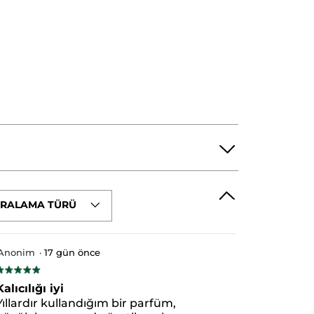
IRALAMA TÜRÜ
XYDIBENZOYLMETHANE
COUMARIN
ENZYL BENZOATE
ISOEUGENOL
Anonim
·
17 gün önce
★★★★★
★★★★★
/5
Kalıcılığı iyi
ıldız.
Yıllardır kullandığım bir parfüm,