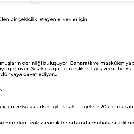
n bir çekicilik isteyen erkekler için
kunuşların derinliği buluşuyor. Baharatlı ve maskülen yap
aya getiriyor. Sıcak rüzgarların eşlik ettiği gizemli bir
bir dünyaya davet ediyor…
e
k içleri ve kulak arkası gibi sıcak bölgelere 20 cm mesafe
n ve nemden uzak karanlık bir ortamda muhafaza edilmelid