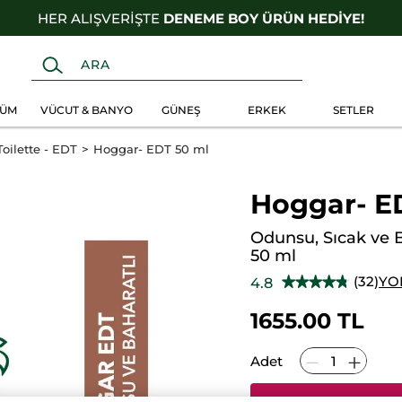
1500TL VE ÜZERİ ALIŞVERİŞLERDE
ÜCRETSİZ KARGO!
FÜM
VÜCUT & BANYO
GÜNEŞ
ERKEK
SETLER
oilette - EDT
Hoggar- EDT 50 ml
Hoggar- E
Odunsu, Sıcak ve B
50 ml
(32)
YO
4.8
★★★★★
★★★★★
4.8/5
yıldız.
1655.00 TL
Bu
ürün
için
yorumları
Adet
okuyun:
Hoggar-
EDT