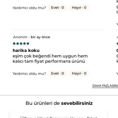
Evet ·
0
Hayır ·
0
Yardımcı oldu mu?
 yıldızlı 28 yorum.
 yıldızlı yorumları filtrelemek için seçin.
yıldızlı 3 yorum.
yıldızlı yorumları filtrelemek için seçin.
yıldızlı 1 yorum.
yıldızlı yorumları filtrelemek için seçin.
 yıldızlı 0 yorum.
 yıldızlı yorumları filtrelemek için seçin.
Anonim
·
bir ay önce
yıldızlı 0 yorum.
yıldızlı yorumları filtrelemek için seçin.
★★★★★
★★★★★
.
5/5
5
harika koku
yıldız.
y
eşim çok beğendi hem uygun hem
kalıcı tam fiyat performans ürünü
Evet ·
0
Hayır ·
0
Yardımcı oldu mu?
DAHA FAZLASINI
Bu ürünleri de
sevebilirsiniz