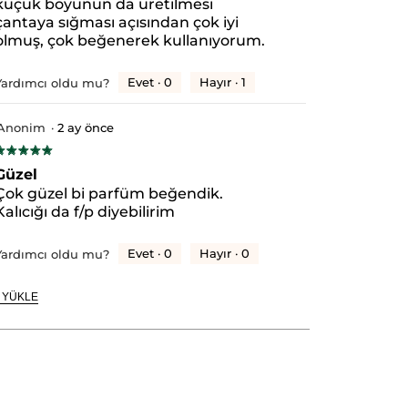
küçük boyunun da üretilmesi
çantaya sığması açısından çok iyi
olmuş, çok beğenerek kullanıyorum.
Evet ·
0
Hayır ·
1
Yardımcı oldu mu?
Anonim
·
2 ay önce
★★★★★
★★★★★
/5
Güzel
ıldız.
Çok güzel bi parfüm beğendik.
Kalıcığı da f/p diyebilirim
Evet ·
0
Hayır ·
0
Yardımcı oldu mu?
 YÜKLE