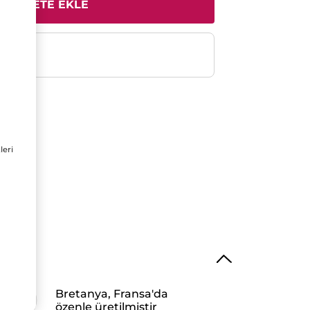
SEPETE EKLE
e
leri
Bretanya, Fransa'da
özenle üretilmiştir