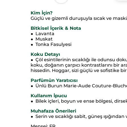
Kim İçin?
Güçlü ve gizemli duruşuyla sıcak ve masküle
Bitkisel İçerik & Nota
Lavanta
●
Muskat
●
Tonka Fasulyesi
●
Koku Detayı
Çöl esintilerinin sıcaklığı ile odunsu do
●
koku, doğanın çarpıcı kontrastlarını bir ar
hissedin. Hoggar, sizi güçlü ve sofistike 
Parfümün Yaratıcısı
Ünlü Burun Marie-Aude Couture-Bluch
●
Kullanım İpucu
Bilek içleri, boyun ve ense bölgesi, dirse
●
Muhafaza Önerileri
Serin ve sıcaklığı sabit, güneş ışığında
●
Menşei: FR