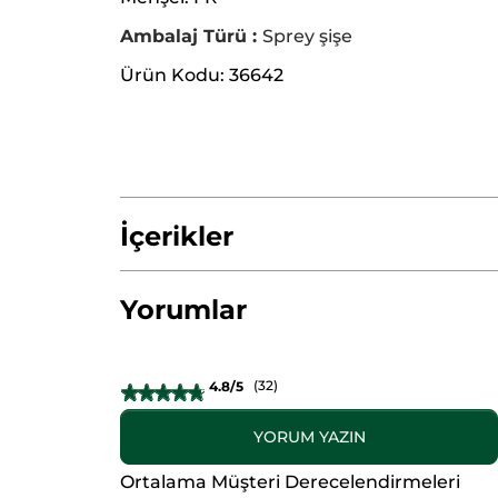
Ambalaj Türü :
Sprey şişe
Ürün Kodu: 36642
İçerikler
Yorumlar
ALCOHOL
AQUA/WATER/EAU
PARFUM
GERANIOL
HYDROXYCITRONELLAL
EU
(
32
)
4.8/5
★★★★★
★★★★★
CI 15985 ( YELLOW 6)
CI 14700 (RED 4)
C
4.8/5
yıldız.
YORUM YAZIN
.
Bu
ürün
Bu
Ortalama Müşteri Derecelendirmeleri
için
* Doğal içerikler