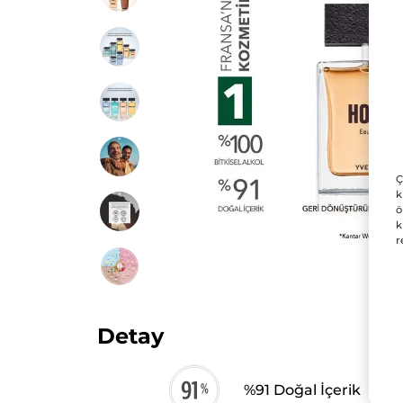
Ç
k
ö
k
r
Detay
%91 Doğal İçerik