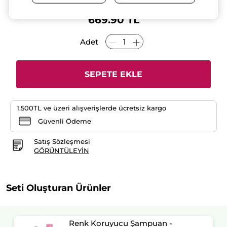
yıldız.
SETE ÖZEL %33 INDIRIMLI FIYAT
Bu
ürün
669.90 TL
için
yorumları
okuyun:
Adet
Boyalı
Saçlara
Özel
Renk
Koruyucu
SEPETE EKLE
Günlük
Bakım
Seti
1.500TL ve üzeri alışverişlerde ücretsiz kargo
Güvenli Ödeme
Satış Sözleşmesi
GÖRÜNTÜLEYIN
Seti Oluşturan Ürünler
Renk Koruyucu Şampuan -