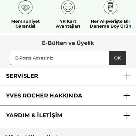
şampuan sayesinde, Güzel bir kokusu
var tavsiye ederim.
Memnuniyet
YR Kart
Her Alışverişte Bir
Evet ·
3
Hayır ·
0
Yardımcı oldu mu?
Garantisi
Avantajları
Deneme Boy Ürün
DAHA FAZLASINI YÜKLE
E-Bülten ve Üyelik
OK
SERVİSLER
Mağazalarımız
YVES ROCHER HAKKINDA
Biz Kimiz ?
YARDIM & İLETİŞİM
Yves Rocher Vakfı
Sıkça Sorulan Sorular
Yves Rocher İnsan Kaynakları