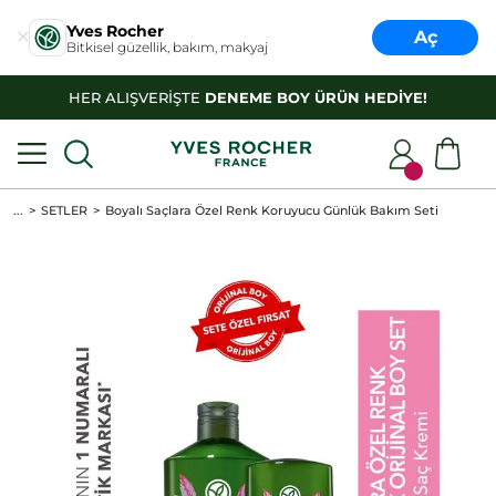
Yves Rocher
Aç
Bitkisel güzellik, bakım, makyaj
HER ALIŞVERİŞTE
DENEME BOY ÜRÜN HEDİYE!
...
SETLER
Boyalı Saçlara Özel Renk Koruyucu Günlük Bakım Seti