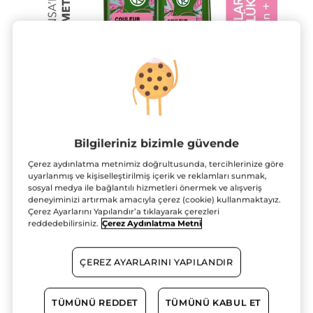
Bilgileriniz bizimle güvende
Çerez aydınlatma metnimiz doğrultusunda, tercihlerinize göre
uyarlanmış ve kişiselleştirilmiş içerik ve reklamları sunmak,
sosyal medya ile bağlantılı hizmetleri önermek ve alışveriş
deneyiminizi artırmak amacıyla çerez (cookie) kullanmaktayız.
Çerez Ayarlarını Yapılandır’a tıklayarak çerezleri
Boyalı Saçlara Özel Renk Koruyucu
reddedebilirsiniz.
Çerez Aydınlatma Metni
Günlük Bakım Seti
Boyalı saçların ihtiyacına yönelik günlük uzman
ÇEREZ AYARLARINI YAPILANDIR
bakım seti
★★★★★
★★★★★
4.8
(62)
YORUM EKLE
TÜMÜNÜ REDDET
TÜMÜNÜ KABUL ET
4.8/5