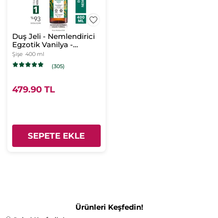
Duş Jeli - Nemlendirici
Egzotik Vanilya -
SLS,SLES
Şişe
400 ml
İçermez,Vegan
(305)
479.90 TL
SEPETE EKLE
Ürünleri Keşfedin!