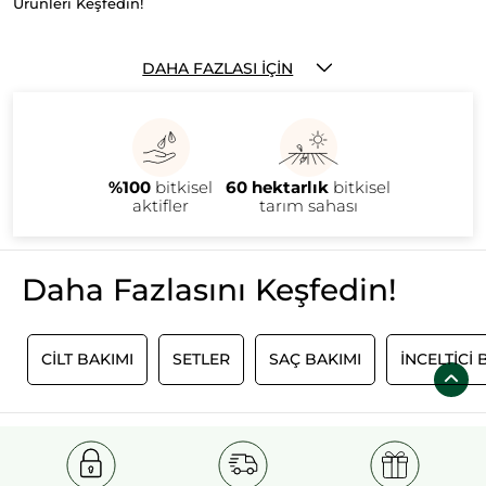
Ürünleri Keşfedin!
DAHA FAZLASI İÇIN
%100
bitkisel
60 hektarlık
bitkisel
aktifler
tarım sahası
Daha Fazlasını Keşfedin!
I
CİLT BAKIMI
SETLER
SAÇ BAKIMI
İNCELTİCİ