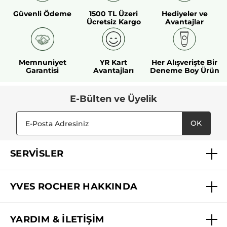
Güvenli Ödeme
1500 TL Üzeri
Hediyeler ve
Ücretsiz Kargo
Avantajlar
Memnuniyet
YR Kart
Her Alışverişte Bir
Garantisi
Avantajları
Deneme Boy Ürün
E-Bülten ve Üyelik
OK
SERVİSLER
Mağazalarımız
YVES ROCHER HAKKINDA
Biz Kimiz ?
YARDIM & İLETİŞİM
Yves Rocher Vakfı