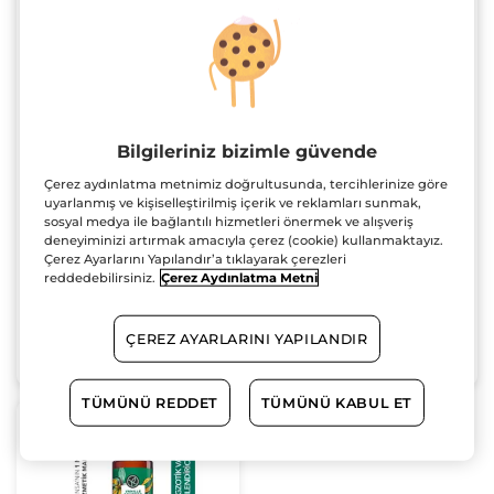
Dudak Balsamı-
Besleyici Katı Şampuan
Nemlendirici, Besleyici
- Kuru Saçlar /
Bilgileriniz bizimle güvende
Onarıcı Karite/Shea
Nutrition- SLS,SLES
Stick
4.8 g
60 g
içermez,Tuzsuz, Vegan
Çerez aydınlatma metnimiz doğrultusunda, tercihlerinize göre
(464)
(137)
uyarlanmış ve kişiselleştirilmiş içerik ve reklamları sunmak,
sosyal medya ile bağlantılı hizmetleri önermek ve alışveriş
299.90 TL
649.90 TL
deneyiminizi artırmak amacıyla çerez (cookie) kullanmaktayız.
Çerez Ayarlarını Yapılandır’a tıklayarak çerezleri
reddedebilirsiniz.
Çerez Aydınlatma Metni
ÇEREZ AYARLARINI YAPILANDIR
SEPETE EKLE
SEPETE EKLE
TÜMÜNÜ REDDET
TÜMÜNÜ KABUL ET
3 al 2 öde!