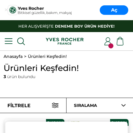
Yves Rocher
Aç
Bitkisel güzellik, bakım, makyaj
HER ALIŞVERİŞTE
DENEME BOY ÜRÜN HEDİYE!
Anasayfa
Ürünleri Keşfedin!
Ürünleri Keşfedin!
3
ürün bulundu
FILTRELE
SIRALAMA
3 al 2 öde!
3 al 2 öde!