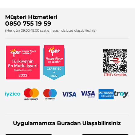
Sıkça Sorulan Sorular
Yves Rocher İnsan Kaynakları
Müşteri Hizmetleri
Bize Ulaşın
0850 755 19 59
Firma Bilgileri
(Her gün 09.00-19.00 saatleri arasında bize ulaşabilirsiniz)
Uygulamamıza Buradan Ulaşabilirsiniz