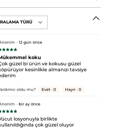
IRALAMA TÜRÜ
SODIUM METHYL COCOYL TAURATE
NZOATE
CITRIC ACID
CARAMEL
L CINNAMAL
HEXYL CINNAMAL
Anonim
·
12 gün önce
★★★★★
★★★★★
/5
Mükemmel koku
ıldız.
Çok güzel bi ürün ve kokusu güzel
köpürüyor kesinlikle almanızı tavsiye
ederim
Evet ·
0
Hayır ·
0
Yardımcı oldu mu?
Anonim
·
bir ay önce
★★★★★
★★★★★
/5
Vücut losyonuyla birlikte
ıldız.
kullanıldığında çok güzel oluyor