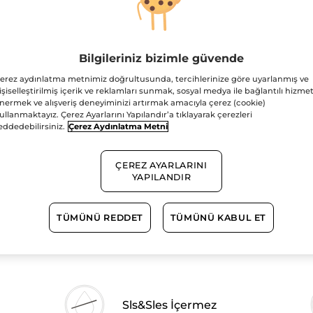
4.9/5
yıldız.
3 AL 2 ÖDE!
Bu
ürün
299.90 TL
için
yorumları
Bilgileriniz bizimle güvende
okuyun:
Duş
Adet
Jeli-
erez aydınlatma metnimiz doğrultusunda, tercihlerinize göre uyarlanmış ve
Nemlendirici
işiselleştirilmiş içerik ve reklamları sunmak, sosyal medya ile bağlantılı hizmet
Egzotik
nermek ve alışveriş deneyiminizi artırmak amacıyla çerez (cookie)
Vanilya-
ullanmaktayız. Çerez Ayarlarını Yapılandır’a tıklayarak çerezleri
SLS,SLES
İçermez,Vegan
eddedebilirsiniz.
Çerez Aydınlatma Metni
1.500TL ve üzeri alış
ÇEREZ AYARLARINI
Güvenli Ödem
YAPILANDIR
Satış Sözleşmesi
GÖRÜNTÜLEYIN
TÜMÜNÜ REDDET
TÜMÜNÜ KABUL ET
Sls&Sles İçermez