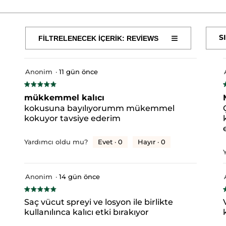
≡
S
FİLTRELENECEK İÇERİK: REVIEWS
Aşağıdaki
BETAINE
GLYCERIN
SODIUM COCOYL ISETHIONATE
düğmeye
tıklandığında
CE
VANILLA PLANIFOLIA FRUIT EXTRACT
SODIUM BE
aşağıdaki
içerik
LENEDIAMINE DISUCCINATE
SODIUM CHLORIDE
AMY
Anonim
·
11 gün önce
güncellenir
★★★★★
★★★★★
5/5
5
mükkemmel kalıcı
#HerşeyiAçıklıyoruz
yıldız.
y
kokusuna bayılıyorumm mükemmel
kokuyor tavsiye ederim
5 yıldızlı 104 yorum.
5 yıldızlı yorumları filtrelemek için seçin.
Evet ·
0
Hayır ·
0
Yardımcı oldu mu?
 yıldızlı 13 yorum.
 yıldızlı yorumları filtrelemek için seçin.
 yıldızlı 0 yorum.
 yıldızlı yorumları filtrelemek için seçin.
Anonim
·
14 gün önce
 yıldızlı 0 yorum.
 yıldızlı yorumları filtrelemek için seçin.
★★★★★
★★★★★
yıldızlı 1 yorum.
yıldızlı yorumları filtrelemek için seçin.
5/5
5
.
Saç vücut spreyi ve losyon ile birlikte
yıldız.
y
kullanılınca kalıcı etki bırakıyor