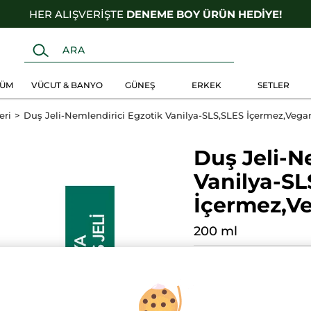
HER ALIŞVERİŞTE
DENEME BOY ÜRÜN HEDİYE!
FÜM
VÜCUT & BANYO
GÜNEŞ
ERKEK
SETLER
eri
Duş Jeli-Nemlendirici Egzotik Vanilya-SLS,SLES İçermez,Vega
Duş Jeli-N
Vanilya-SL
İçermez,V
200 ml
200 ml
400 ml
(118)
YO
4.9
★★★★★
★★★★★