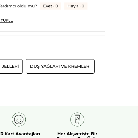
Evet ·
0
Hayır ·
0
Yardımcı oldu mu?
 YÜKLE
JELLERI
DUŞ YAĞLARI VE KREMLERI
R Kart Avantajları
Her Alışverişte Bir