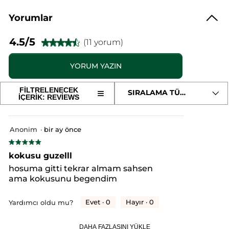
Yorumlar
4.5/5
(11 yorum)
★★★★★
★★★★★
4.5/5
yıldız.
YORUM YAZIN
.
Bu
ürün
Bu
için
FİLTRELENECEK
≡
SIRALAMA TÜRÜ
yorumları
Aşağıdaki
İÇERİK: REVIEWS
eylem
okuyun:
düğmeye
tıklandığında
Eko
oturum
aşağıdaki
Refill
içerik
Yedek
Anonim
·
bir ay önce
açma
güncellenir
Duş
★★★★★
★★★★★
Jeli
sayfasına
-
5/5
kokusu guzelll
Nemlendirici
yıldız.
yeniden
Tazeleyici
hosuma gitti tekrar almam sahsen
Mine
ama kokusunu begendim
yönlendirecektir.
Çiçeği
Papatya-
SLS,SLES
Evet ·
0
Hayır ·
0
Yardımcı oldu mu?
İçermez,Vegan
DAHA FAZLASINI YÜKLE