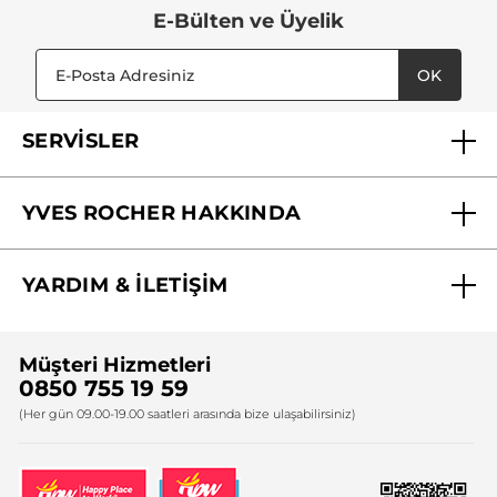
E-Bülten ve Üyelik
OK
SERVİSLER
Mağazalarımız
YVES ROCHER HAKKINDA
Biz Kimiz ?
YARDIM & İLETİŞİM
Yves Rocher Vakfı
Sıkça Sorulan Sorular
Yves Rocher İnsan Kaynakları
Müşteri Hizmetleri
Bize Ulaşın
0850 755 19 59
Firma Bilgileri
(Her gün 09.00-19.00 saatleri arasında bize ulaşabilirsiniz)