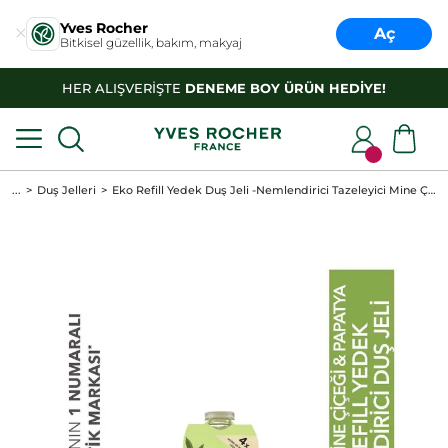
Yves Rocher
Aç
Bitkisel güzellik, bakım, makyaj
HER ALIŞVERİŞTE
DENEME BOY ÜRÜN HEDİYE!
...
Duş Jelleri
Eko Refill Yedek Duş Jeli -Nemlendirici Tazeleyici Mine Çiçeği Papatya- SLS,SLES İçermez,Vegan