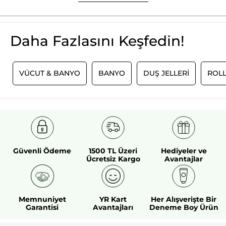
Daha Fazlasını Keşfedin!
N
VÜCUT & BANYO
BANYO
DUŞ JELLERI
ROL
Güvenli Ödeme
1500 TL Üzeri
Hediyeler ve
Ücretsiz Kargo
Avantajlar
Memnuniyet
YR Kart
Her Alışverişte Bir
Garantisi
Avantajları
Deneme Boy Ürün