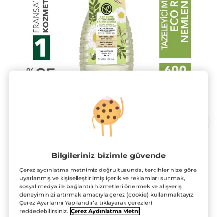
Eko Refill Yedek Duş Jeli -
Bilgileriniz bizimle güvende
Nemlendirici Tazeleyici Mine Çiçeği
Çerez aydınlatma metnimiz doğrultusunda, tercihlerinize göre
Papatya- SLS,SLES İçermez,Vegan
uyarlanmış ve kişiselleştirilmiş içerik ve reklamları sunmak,
sosyal medya ile bağlantılı hizmetleri önermek ve alışveriş
600 ml
deneyiminizi artırmak amacıyla çerez (cookie) kullanmaktayız.
Çerez Ayarlarını Yapılandır’a tıklayarak çerezleri
★★★★★
★★★★★
4.5
(11)
YORUM EKLE
reddedebilirsiniz.
Çerez Aydınlatma Metni
4.5/5