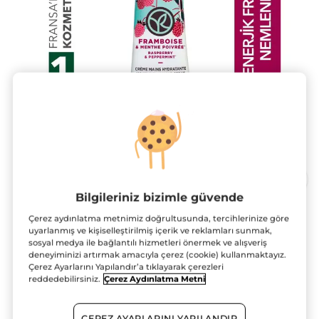
Bilgileriniz bizimle güvende
Çerez aydınlatma metnimiz doğrultusunda, tercihlerinize göre
El Kremi- Nemlendirici Besleyici
uyarlanmış ve kişiselleştirilmiş içerik ve reklamları sunmak,
Enerjik Frambuaz Nane - Vegan
sosyal medya ile bağlantılı hizmetleri önermek ve alışveriş
deneyiminizi artırmak amacıyla çerez (cookie) kullanmaktayız.
30 ml
Çerez Ayarlarını Yapılandır’a tıklayarak çerezleri
reddedebilirsiniz.
Çerez Aydınlatma Metni
★★★★★
★★★★★
YORUM EKLE
Bu
ürün
3 AL 2 ÖDE!
ÇEREZ AYARLARINI YAPILANDIR