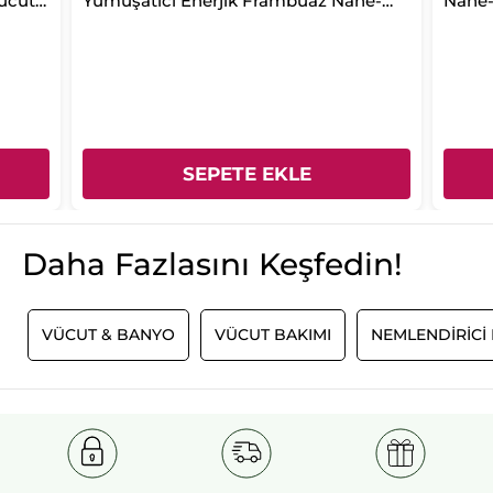
ücut
Yumuşatıcı Enerjik Frambuaz Nane-
Nane-
nerjik
SLS,SLES İçermez,Vegan
SEPETE EKLE
Daha Fazlasını Keşfedin!
I
VÜCUT & BANYO
VÜCUT BAKIMI
NEMLENDIRICI 