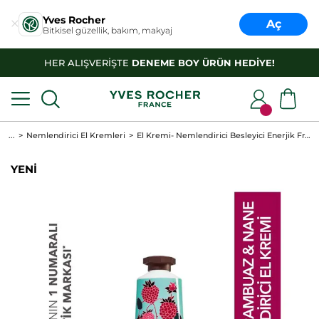
Yves Rocher
Aç
Bitkisel güzellik, bakım, makyaj
HER ALIŞVERİŞTE
DENEME BOY ÜRÜN HEDİYE!
...
Nemlendirici El Kremleri
El Kremi- Nemlendirici Besleyici Enerjik Frambuaz Nane - Vegan
YENİ