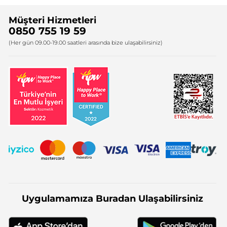
Sıkça Sorulan Sorular
Yves Rocher İnsan Kaynakları
Müşteri Hizmetleri
Bize Ulaşın
0850 755 19 59
Firma Bilgileri
(Her gün 09.00-19.00 saatleri arasında bize ulaşabilirsiniz)
Uygulamamıza Buradan Ulaşabilirsiniz