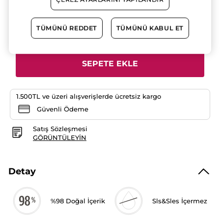
için
değerlendirme
312.90 TL
değeri
yok:
El
TÜMÜNÜ REDDET
TÜMÜNÜ KABUL ET
Adet
Kremi-
Nemlendirici
Besleyici
Enerjik
Frambuaz
SEPETE EKLE
Nane
-
Vegan
1.500TL ve üzeri alışverişlerde ücretsiz kargo
Güvenli Ödeme
Satış Sözleşmesi
GÖRÜNTÜLEYIN
Detay
%98 Doğal İçerik
Sls&Sles İçermez